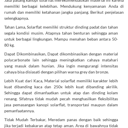
Jasa pasang kanopi solarflat merekomendasikan material ini karena
memiliki berbagai kelebihan. Mendukung kenyamanan Anda di
rumah dan memiliki ketahanan jangka panjang. Berikut penjelasan
selengkapnya.
Tahan Lama, Solarflat memiliki struktur dinding padat dan tahan
segala kondisi musim. Atapnya tahan benturan sehingga aman
untuk berbagai lingkungan. Mampu menahan beban antara 50-
80 kg.
Dapat Dikombinasikan, Dapat dikombinasikan dengan material
polycarbonate lain sehingga meningkatkan cahaya matahari
yang masuk dalam hunian. Jika ingin mengurangi intensitas
cahaya bisa disiasati dengan pilihan warna grey dan bronze.
Lebih Kuat dari Kaca, Material solarflat memiliki karakter lebih
kuat dibanding kaca dan 250x lebih kuat dibanding akrilik.
Sehingga dapat dimanfaatkan untuk atap dan dinding kolam
renang. Sifatnya tidak mudah pecah menghasilkan fleksibilitas
jasa pemasangan kanopi solarflat, transportasi maupun dalam
pemanfaatannya.
Tidak Mudah Terbakar, Meredam panas dengan baik sehingga
jika terjadi kebakaran atap tetap aman. Area di bawahnya tidak