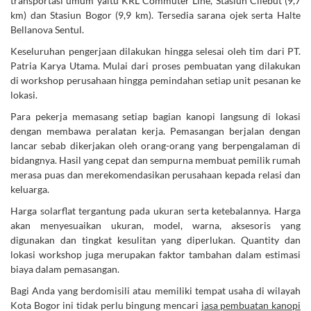
transportasi umum yaitu KRL Commuter Line, Stasiun Cilebut (9,7
km) dan Stasiun Bogor (9,9 km). Tersedia sarana ojek serta Halte
Bellanova Sentul.
Keseluruhan pengerjaan dilakukan hingga selesai oleh tim dari PT.
Patria Karya Utama. Mulai dari proses pembuatan yang dilakukan
di workshop perusahaan hingga pemindahan setiap unit pesanan ke
lokasi.
Para pekerja memasang setiap bagian kanopi langsung di lokasi
dengan membawa peralatan kerja. Pemasangan berjalan dengan
lancar sebab dikerjakan oleh orang-orang yang berpengalaman di
bidangnya. Hasil yang cepat dan sempurna membuat pemilik rumah
merasa puas dan merekomendasikan perusahaan kepada relasi dan
keluarga.
Harga solarflat tergantung pada ukuran serta ketebalannya. Harga
akan menyesuaikan ukuran, model, warna, aksesoris yang
digunakan dan tingkat kesulitan yang diperlukan. Quantity dan
lokasi workshop juga merupakan faktor tambahan dalam estimasi
biaya dalam pemasangan.
Bagi Anda yang berdomisili atau memiliki tempat usaha di wilayah
Kota Bogor ini tidak perlu bingung mencari
jasa pembuatan kanopi