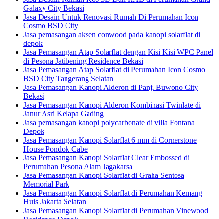
Galaxy City Bekasi
Jasa Desain Untuk Renovasi Rumah Di Perumahan Icon
Cosmo BSD City
Jasa pemasangan aksen conwood pada kanopi solarflat di
depok
Jasa Pemasangan Atap Solarflat dengan Kisi Kisi WPC Panel
di Pesona Jatibening Residence Bekasi
Jasa Pemasangan Atap Solarflat di Perumahan Icon Cosmo
BSD City Tangerang Selatan
Jasa Pemasangan Kanopi Alderon di Panji Buwono City
Bekasi
Jasa Pemasangan Kanopi Alderon Kombinasi Twinlate di
Janur Asri Kelapa Gading
Jasa pemasangan kanopi polycarbonate di villa Fontana
Depok
Jasa Pemasangan Kanopi Solarflat 6 mm di Cornerstone
House Pondok Cabe
Jasa Pemasangan Kanopi Solarflat Clear Embossed di
Perumahan Pesona Alam Jagakarsa
Jasa Pemasangan Kanopi Solarflat di Graha Sentosa
Memorial Park
Jasa Pemasangan Kanopi Solarflat di Perumahan Kemang
Huis Jakarta Selatan
Jasa Pemasangan Kanopi Solarflat di Perumahan Vinewood