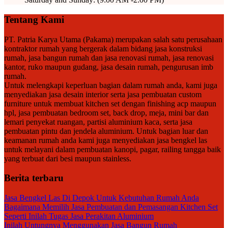
Tentang Kami
PT. Patria Karya Utama (Pakama) merupakan salah satu perusahaan
kontraktor rumah yang bergerak dalam bidang jasa konstruksi
rumah, jasa bangun rumah dan jasa renovasi rumah, jasa renovasi
kantor, ruko maupun gudang, jasa desain rumah, pengurusan imb
rumah.
Untuk melengkapi keperluan bagian dalam rumah anda, kami juga
menyediakan jasa desain interior serta jasa pembuatan custom
furniture untuk membuat kitchen set dengan finishing acp maupun
hpl, jasa pembuatan bedroom set, back drop, meja, mini bar dan
lemari penyekat ruangan, partisi aluminium kaca, serta jasa
pembuatan pintu dan jendela aluminium. Untuk bagian luar dan
keamanan rumah anda kami juga menyediakan jasa bengkel las
untuk melayani dalam pembuatan kanopi, pagar, railing tangga baik
yang terbuat dari besi maupun stainless.
Berita terbaru
Jasa Bengkel Las Di Depok Untuk Kebutuhan Rumah Anda
Bagaimana Memilih Jasa Pembuatan dan Pemasangan Kitchen Set
Seperti Inilah Tugas Jasa Perakitan Aluminium
Inilah Untungnya Menggunakan Jasa Bangun Rumah