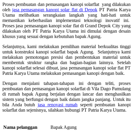
Proses pembuatan dan pemasangan kanopi solarflat yang dilakukan
oleh
jasa pemasangan kanopi solar flat di Depok
PT Patria Karya
Utama melibatkan serangkaian langkah yang hati-hati untuk
memastikan keberhasilan implementasi teknologi inovatif ini.
Proses jasa pemasangan kanopi solar flat di Grand Depok City yang
dilakukan oleh PT Patria Karya Utama ini dimulai dengan desain
khusus yang sesuai dengan kebutuhan bapak Agung.
Selanjutnya, kami melakukan pemilihan material berkualitas tinggi
untuk konstruksi kanopi solarflat bapak Agung. Selanjutnya kami
melakukan pemotongan presisi dan pembentukan material untuk
membentuk struktur rangka dan bagian-bagian lainnya. Setelah
kanopi solarflat selesai dibuat, jasa pemasangan kanopi solar flat PT
Patria Karya Utama melakukan pemasangan kanopi dengan baik.
Dengan menjalani tahapan-tahapan ini dengan teliti, proses
pembuatan dan pemasangan kanopi solarflat di Vila Dago Pamulang
di rumah bapak Agung berjalan dengan lancar dan menghasilkan
sistem yang berfungsi dengan baik dalam jangka panjang. Untuk itu
bila Anda butuh
jasa renovasi rumah
seperti pembuatan kanopi
solarflat dan sejenisnya, silahkan hubungi PT Patria Karya Utama.
Bapak Agung
Nama pelanggan