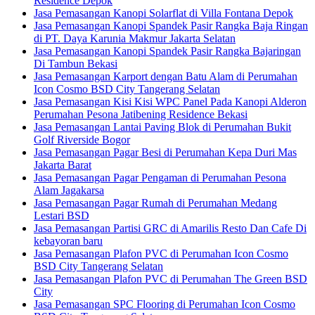
Residence Depok
Jasa Pemasangan Kanopi Solarflat di Villa Fontana Depok
Jasa Pemasangan Kanopi Spandek Pasir Rangka Baja Ringan
di PT. Daya Karunia Makmur Jakarta Selatan
Jasa Pemasangan Kanopi Spandek Pasir Rangka Bajaringan
Di Tambun Bekasi
Jasa Pemasangan Karport dengan Batu Alam di Perumahan
Icon Cosmo BSD City Tangerang Selatan
Jasa Pemasangan Kisi Kisi WPC Panel Pada Kanopi Alderon
Perumahan Pesona Jatibening Residence Bekasi
Jasa Pemasangan Lantai Paving Blok di Perumahan Bukit
Golf Riverside Bogor
Jasa Pemasangan Pagar Besi di Perumahan Kepa Duri Mas
Jakarta Barat
Jasa Pemasangan Pagar Pengaman di Perumahan Pesona
Alam Jagakarsa
Jasa Pemasangan Pagar Rumah di Perumahan Medang
Lestari BSD
Jasa Pemasangan Partisi GRC di Amarilis Resto Dan Cafe Di
kebayoran baru
Jasa Pemasangan Plafon PVC di Perumahan Icon Cosmo
BSD City Tangerang Selatan
Jasa Pemasangan Plafon PVC di Perumahan The Green BSD
City
Jasa Pemasangan SPC Flooring di Perumahan Icon Cosmo