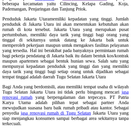
beberapa kecamatan yaitu Cilincing, Kelapa Gading, Koja,
Pademangan, Penjaringan dan Tanjung Priok.
Penduduk Jakarta Utaramemiliki kepadatan yang tinggi. Jumlah
penduduk di Jakarta Utara ini akan menentukan kebutuhan akan
rumah di kota tersebut. Jakarta Utara yang merupakan pusat
pertumbuhan, memiliki daya tarik yang tinggi bagi orang yang
tinggal di sekitarnya untuk datang ke Jakarta baik untuk
memperoleh pekerjaan maupun untuk mengakses fasilitas pelayanan
yang tersedia. Hal ini berakibat pada banyaknya permintaan rumah
bagi pekerja pendatang di Jakarta baik itu dalam bentuk kos/kontrak
maupun apartemen sebagai bentuk hunian sewa. Salah satu yang
mempunyai kepadatan penduduk yang tinggi dan yang memiliki
daya tarik yang tinggi bagi setiap orang untuk dijadikan sebagai
tempat tinggal adalah daerah Tugu Selatan Jakarta Utara
Bagi Anda yang berdomisili, atau memiliki tempat usaha di wilayah
Tugu Selatan Jakarta Utara ini tidak perlu bingung mencari
jasa
renovasi rumah
yang berpengalaman dan terpecaya. PT Patria
Karya Utama adalah pilihan tepat sebagai partner Anda
mewujudkan suasana baru baik rumah pribadi atau kantor. Sebagai
penyedia
jasa renovasi rumah di Tugu Selatan
Jakarta Utara yang
siap menjangkau konsumen sampai berbagai area sekitarnya tanpa
terkecuali.