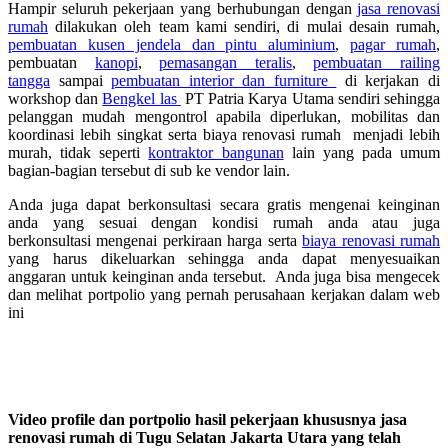
Hampir seluruh pekerjaan yang berhubungan dengan
jasa renovasi
rumah
dilakukan oleh team kami sendiri, di mulai desain rumah,
pembuatan kusen jendela dan pintu aluminium
,
pagar rumah
,
pembuatan
kanopi
,
pemasangan teralis
,
pembuatan railing
tangga
sampai
pembuatan interior dan furniture
di kerjakan di
workshop dan
Bengkel las
PT Patria Karya Utama sendiri sehingga
pelanggan mudah mengontrol apabila diperlukan, mobilitas dan
koordinasi lebih singkat serta biaya renovasi rumah menjadi lebih
murah, tidak seperti
kontraktor bangunan
lain yang pada umum
bagian-bagian tersebut di sub ke vendor lain.
Anda juga dapat berkonsultasi secara gratis mengenai keinginan
anda yang sesuai dengan kondisi rumah anda atau juga
berkonsultasi mengenai perkiraan harga serta
biaya renovasi rumah
yang harus dikeluarkan sehingga anda dapat menyesuaikan
anggaran untuk keinginan anda tersebut. Anda juga bisa mengecek
dan melihat portpolio yang pernah perusahaan kerjakan dalam web
ini
Video profile dan portpolio hasil pekerjaan khususnya jasa
renovasi rumah di Tugu Selatan Jakarta Utara yang telah