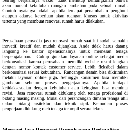
Seiring berjalannya waktu, tidak menutup kemungkinan bahwa
akan muncul kebutuhan ruangan tambahan pada sebuah rumah.
Contoh nyatanya adalah apabila terdapat penambahan penghuni
ataupun adanya keperluan akan ruangan khusus untuk aktivitas
tertentu yang membuat renovasi rumah harus dilakukan.
Perusahaan penyedia jasa renovasi rumah saat ini sudah semakin
inovatif, kreatif dan mudah dijangkau. Anda tidak harus datang
langsung ke kantor operasionalnya untuk memesan tenaga
berpengalaman. Cukup gunakan layanan online sebagai media
berkonsultasi karena perusahaan memiliki website resmi lengkap
dengan nomor kontak customer service. Lebih fleksibel dalam
berkonsultasi sesuai kebutuhan. Rancangan desain bisa dikirimkan
melalui layanan online juga. Sehingga konsumen bisa memiliki
gambaran sebelum proses pengerjaannya. Apabila terdapat
ketidaksesuaian dengan kebutuhan atau keinginan bisa meminta
revisi. Jasa renovasi rumah didukung oleh tenaga profesional di
bidang masing-masing. Mulai dari perancangan dimana tenaga ahli
dalam bidang arsitektur dan teknik sipil. Kemudian proses
pengerjaan didukung oleh tenaga terampil secara teknis.
Mencari Jasa Renovasi Rumah yang Berkualitas