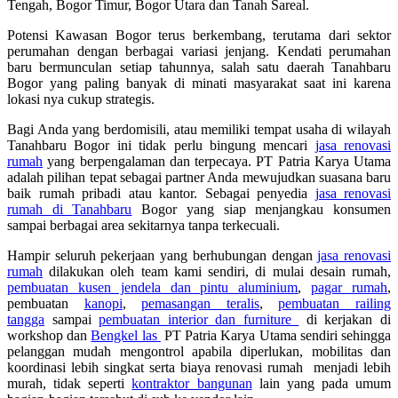
Tengah, Bogor Timur, Bogor Utara dan Tanah Sareal.
Potensi Kawasan Bogor terus berkembang, terutama dari sektor
perumahan dengan berbagai variasi jenjang. Kendati perumahan
baru bermunculan setiap tahunnya, salah satu daerah Tanahbaru
Bogor yang paling banyak di minati masyarakat saat ini karena
lokasi nya cukup strategis.
Bagi Anda yang berdomisili, atau memiliki tempat usaha di wilayah
Tanahbaru Bogor ini tidak perlu bingung mencari
jasa renovasi
rumah
yang berpengalaman dan terpecaya. PT Patria Karya Utama
adalah pilihan tepat sebagai partner Anda mewujudkan suasana baru
baik rumah pribadi atau kantor. Sebagai penyedia
jasa renovasi
rumah di Tanahbaru
Bogor yang siap menjangkau konsumen
sampai berbagai area sekitarnya tanpa terkecuali.
Hampir seluruh pekerjaan yang berhubungan dengan
jasa renovasi
rumah
dilakukan oleh team kami sendiri, di mulai desain rumah,
pembuatan kusen jendela dan pintu aluminium
,
pagar rumah
,
pembuatan
kanopi
,
pemasangan teralis
,
pembuatan railing
tangga
sampai
pembuatan interior dan furniture
di kerjakan di
workshop dan
Bengkel las
PT Patria Karya Utama sendiri sehingga
pelanggan mudah mengontrol apabila diperlukan, mobilitas dan
koordinasi lebih singkat serta biaya renovasi rumah menjadi lebih
murah, tidak seperti
kontraktor bangunan
lain yang pada umum