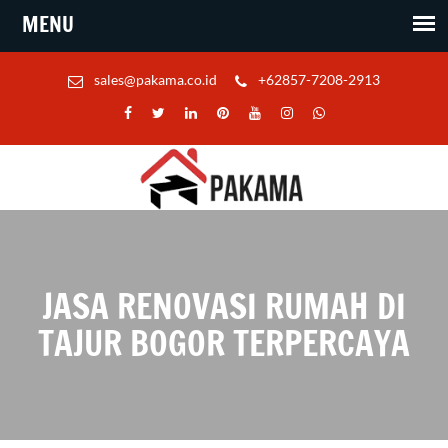
sales@pakama.co.id
+62857-7208-2913
JASA RENOVASI RUMAH DI
TAJUR BOGOR TERPERCAYA