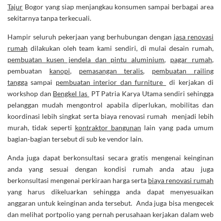
Tajur
Bogor yang siap menjangkau konsumen sampai berbagai area
sekitarnya tanpa terkecuali.
Hampir seluruh pekerjaan yang berhubungan dengan
jasa renovasi
rumah
dilakukan oleh team kami sendiri, di mulai desain rumah,
pembuatan kusen jendela dan pintu aluminium
,
pagar rumah
,
pembuatan
kanopi
,
pemasangan teralis
,
pembuatan railing
tangga
sampai
pembuatan interior dan furniture
di kerjakan di
workshop dan
Bengkel las
PT Patria Karya Utama sendiri sehingga
pelanggan mudah mengontrol apabila diperlukan, mobilitas dan
koordinasi lebih singkat serta biaya renovasi rumah menjadi lebih
murah, tidak seperti
kontraktor bangunan
lain yang pada umum
bagian-bagian tersebut di sub ke vendor lain.
Anda juga dapat berkonsultasi secara gratis mengenai keinginan
anda yang sesuai dengan kondisi rumah anda atau juga
berkonsultasi mengenai perkiraan harga serta
biaya renovasi rumah
yang harus dikeluarkan sehingga anda dapat menyesuaikan
anggaran untuk keinginan anda tersebut. Anda juga bisa mengecek
dan melihat portpolio yang pernah perusahaan kerjakan dalam web