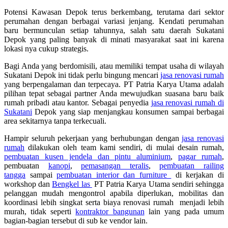
Potensi Kawasan Depok terus berkembang, terutama dari sektor
perumahan dengan berbagai variasi jenjang. Kendati perumahan
baru bermunculan setiap tahunnya, salah satu daerah Sukatani
Depok yang paling banyak di minati masyarakat saat ini karena
lokasi nya cukup strategis.
Bagi Anda yang berdomisili, atau memiliki tempat usaha di wilayah
Sukatani Depok ini tidak perlu bingung mencari
jasa renovasi rumah
yang berpengalaman dan terpecaya. PT Patria Karya Utama adalah
pilihan tepat sebagai partner Anda mewujudkan suasana baru baik
rumah pribadi atau kantor. Sebagai penyedia
jasa renovasi rumah di
Sukatani
Depok yang siap menjangkau konsumen sampai berbagai
area sekitarnya tanpa terkecuali.
Hampir seluruh pekerjaan yang berhubungan dengan
jasa renovasi
rumah
dilakukan oleh team kami sendiri, di mulai desain rumah,
pembuatan kusen jendela dan pintu aluminium
,
pagar rumah
,
pembuatan
kanopi
,
pemasangan teralis
,
pembuatan railing
tangga
sampai
pembuatan interior dan furniture
di kerjakan di
workshop dan
Bengkel las
PT Patria Karya Utama sendiri sehingga
pelanggan mudah mengontrol apabila diperlukan, mobilitas dan
koordinasi lebih singkat serta biaya renovasi rumah menjadi lebih
murah, tidak seperti
kontraktor bangunan
lain yang pada umum
bagian-bagian tersebut di sub ke vendor lain.