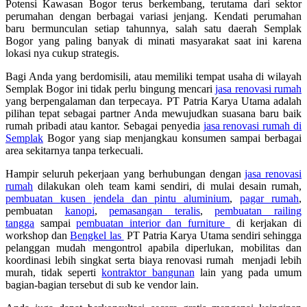
Potensi Kawasan Bogor terus berkembang, terutama dari sektor
perumahan dengan berbagai variasi jenjang. Kendati perumahan
baru bermunculan setiap tahunnya, salah satu daerah Semplak
Bogor yang paling banyak di minati masyarakat saat ini karena
lokasi nya cukup strategis.
Bagi Anda yang berdomisili, atau memiliki tempat usaha di wilayah
Semplak Bogor ini tidak perlu bingung mencari
jasa renovasi rumah
yang berpengalaman dan terpecaya. PT Patria Karya Utama adalah
pilihan tepat sebagai partner Anda mewujudkan suasana baru baik
rumah pribadi atau kantor. Sebagai penyedia
jasa renovasi rumah di
Semplak
Bogor yang siap menjangkau konsumen sampai berbagai
area sekitarnya tanpa terkecuali.
Hampir seluruh pekerjaan yang berhubungan dengan
jasa renovasi
rumah
dilakukan oleh team kami sendiri, di mulai desain rumah,
pembuatan kusen jendela dan pintu aluminium
,
pagar rumah
,
pembuatan
kanopi
,
pemasangan teralis
,
pembuatan railing
tangga
sampai
pembuatan interior dan furniture
di kerjakan di
workshop dan
Bengkel las
PT Patria Karya Utama sendiri sehingga
pelanggan mudah mengontrol apabila diperlukan, mobilitas dan
koordinasi lebih singkat serta biaya renovasi rumah menjadi lebih
murah, tidak seperti
kontraktor bangunan
lain yang pada umum
bagian-bagian tersebut di sub ke vendor lain.