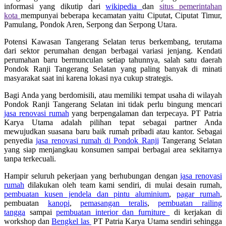
informasi yang dikutip dari
wikipedia
dan
situs pemerintahan
kota
mempunyai beberapa kecamatan yaitu Ciputat, Ciputat Timur,
Pamulang, Pondok Aren, Serpong dan Serpong Utara.
Potensi Kawasan Tangerang Selatan terus berkembang, terutama
dari sektor perumahan dengan berbagai variasi jenjang. Kendati
perumahan baru bermunculan setiap tahunnya, salah satu daerah
Pondok Ranji Tangerang Selatan yang paling banyak di minati
masyarakat saat ini karena lokasi nya cukup strategis.
Bagi Anda yang berdomisili, atau memiliki tempat usaha di wilayah
Pondok Ranji Tangerang Selatan ini tidak perlu bingung mencari
jasa renovasi rumah
yang berpengalaman dan terpecaya. PT Patria
Karya Utama adalah pilihan tepat sebagai partner Anda
mewujudkan suasana baru baik rumah pribadi atau kantor. Sebagai
penyedia
jasa renovasi rumah di Pondok Ranji
Tangerang Selatan
yang siap menjangkau konsumen sampai berbagai area sekitarnya
tanpa terkecuali.
Hampir seluruh pekerjaan yang berhubungan dengan
jasa renovasi
rumah
dilakukan oleh team kami sendiri, di mulai desain rumah,
pembuatan kusen jendela dan pintu aluminium
,
pagar rumah
,
pembuatan
kanopi
,
pemasangan teralis
,
pembuatan railing
tangga
sampai
pembuatan interior dan furniture
di kerjakan di
workshop dan
Bengkel las
PT Patria Karya Utama sendiri sehingga