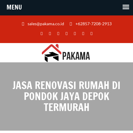
sales@pakama.co.id
+62857-7208-2913
JASA RENOVASI RUMAH DI
PONDOK JAYA DEPOK
TERMURAH