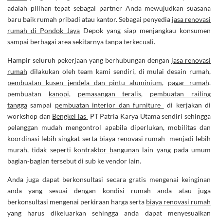
adalah pilihan tepat sebagai partner Anda mewujudkan suasana
baru baik rumah pribadi atau kantor. Sebagai penyedia
jasa renovasi
rumah di Pondok Jaya
Depok yang siap menjangkau konsumen
sampai berbagai area sekitarnya tanpa terkecuali.
Hampir seluruh pekerjaan yang berhubungan dengan
jasa renovasi
rumah
dilakukan oleh team kami sendiri, di mulai desain rumah,
pembuatan kusen jendela dan pintu aluminium
,
pagar rumah
,
pembuatan
kanopi
,
pemasangan teralis
,
pembuatan railing
tangga
sampai
pembuatan interior dan furniture
di kerjakan di
workshop dan
Bengkel las
PT Patria Karya Utama sendiri sehingga
pelanggan mudah mengontrol apabila diperlukan, mobilitas dan
koordinasi lebih singkat serta biaya renovasi rumah menjadi lebih
murah, tidak seperti
kontraktor bangunan
lain yang pada umum
bagian-bagian tersebut di sub ke vendor lain.
Anda juga dapat berkonsultasi secara gratis mengenai keinginan
anda yang sesuai dengan kondisi rumah anda atau juga
berkonsultasi mengenai perkiraan harga serta
biaya renovasi rumah
yang harus dikeluarkan sehingga anda dapat menyesuaikan