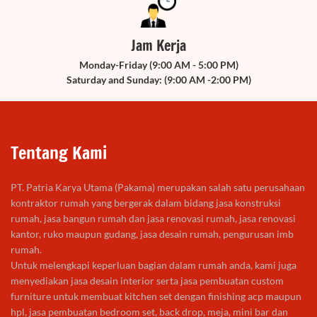
Jam Kerja
Monday-Friday (9:00 AM - 5:00 PM)
Saturday and Sunday: (9:00 AM -2:00 PM)
Tentang Kami
PT. Patria Karya Utama (Pakama) merupakan salah satu perusahaan
kontraktor rumah yang bergerak dalam bidang jasa konstruksi
rumah, jasa bangun rumah dan jasa renovasi rumah, jasa renovasi
kantor, ruko maupun gudang, jasa desain rumah, pengurusan imb
rumah.
Untuk melengkapi keperluan bagian dalam rumah anda, kami juga
menyediakan jasa desain interior serta jasa pembuatan custom
furniture untuk membuat kitchen set dengan finishing acp maupun
hpl, jasa pembuatan bedroom set, back drop, meja, mini bar dan