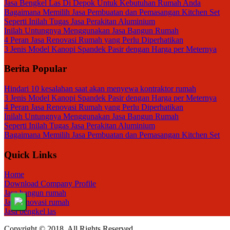
Jasa Bengkel Las Di Depok Untuk Kebutuhan Rumah Anda
Bagaimana Memilih Jasa Pembuatan dan Pemasangan Kitchen Set
Seperti Inilah Tugas Jasa Perakitan Aluminium
Inilah Untungnya Menggunakan Jasa Bangun Rumah
4 Peran Jasa Renovasi Rumah yang Perlu Diperhatikan
3 Jenis Model Kanopi Spandek Pasir dengan Harga per Meternya
Berita Popular
Hindari 10 kesalahan saat akan menyewa kontraktor rumah
3 Jenis Model Kanopi Spandek Pasir dengan Harga per Meternya
4 Peran Jasa Renovasi Rumah yang Perlu Diperhatikan
Inilah Untungnya Menggunakan Jasa Bangun Rumah
Seperti Inilah Tugas Jasa Perakitan Aluminium
Bagaimana Memilih Jasa Pembuatan dan Pemasangan Kitchen Set
Quick Links
Home
Download Company Profile
Jasa bangun rumah
Jasa renovasi rumah
Jasa bengkel las
Copyright © 2018. All Rights Reserved.