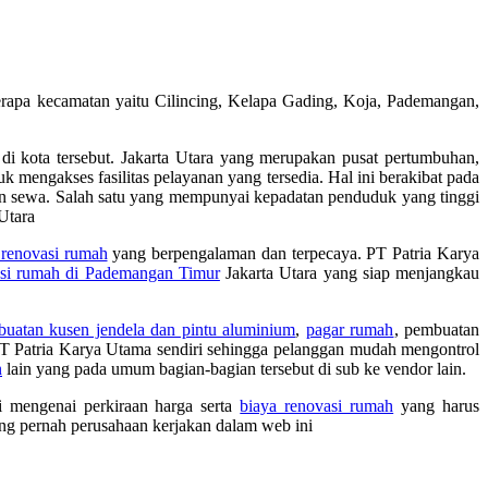
apa kecamatan yaitu Cilincing, Kelapa Gading, Koja, Pademangan,
i kota tersebut. Jakarta Utara yang merupakan pusat pertumbuhan,
k mengakses fasilitas pelayanan yang tersedia. Hal ini berakibat pada
an sewa. Salah satu yang mempunyai kepadatan penduduk yang tinggi
Utara
 renovasi rumah
yang berpengalaman dan terpecaya. PT Patria Karya
asi rumah di Pademangan Timur
Jakarta Utara yang siap menjangkau
uatan kusen jendela dan pintu aluminium
,
pagar rumah
, pembuatan
 Patria Karya Utama sendiri sehingga pelanggan mudah mengontrol
n
lain yang pada umum bagian-bagian tersebut di sub ke vendor lain.
i mengenai perkiraan harga serta
biaya renovasi rumah
yang harus
ng pernah perusahaan kerjakan dalam web ini