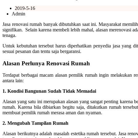
2019-5-16
Admin
Jasa renovasi rumah banyak dibutuhkan saat ini. Masyarakat memili
signifikan. Selain karena membeli lebih mahal, alasan merenovasi ada
tenaga.
Untuk kebutuhan tersebut harus diperhatikan penyedia jasa yang d
sesuai pesanan dan tentu saja bergaransi.
Alasan Perlunya Renovasi Rumah
Terdapat berbagai macam alasan pemilik rumah ingin melakukan reno
antara lain:
1. Kondisi Bangunan Sudah Tidak Memadai
Alasan yang satu ini merupakan alasan yang sangat penting karena 
rumah. Karena bila dibiarkan begitu saja, ditakutkan rumah tersebu
membuat pemilik rumah merasa aman dan nyaman.
2.
Mengubah Tampilan Rumah
Alasan berikutnya adalah masalah estetika rumah tersebut. Jasa re