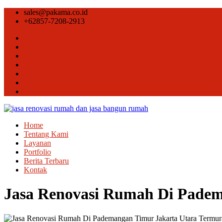
sales@pakama.co.id
+62857-7208-2913
Home
Tentang Kami
Layanan
Portfolio
Berita Terbaru
Kontak
Jasa Renovasi Rumah Di Padem