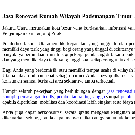
Jasa Renovasi Rumah Wilayah Pademangan Timur J
Jakarta Utara merupakan kota besar yang berdasarkan informasi yan
Penjaringan dan Tanjung Priok.
Penduduk Jakarta Utaramemiliki kepadatan yang tinggi. Jumlah pe
memiliki daya tarik yang tinggi bagi orang yang tinggal di sekitarny
banyaknya permintaan rumah bagi pekerja pendatang di Jakarta bai
dan yang memiliki daya tarik yang tinggi bagi setiap orang untuk di
Bagi Anda yang berdomisili, atau memiliki tempat usaha di wilayah
Utama adalah pilihan tepat sebagai partner Anda mewujudkan suasa
konsumen sampai berbagai area sekitarnya tanpa terkecuali.
Hampir seluruh pekerjaan yang berhubungan dengan
jasa renovasi
kanopi
,
pemasangan teralis
,
pembuatan railing tangga
sampai
pembuat
apabila diperlukan, mobilitas dan koordinasi lebih singkat serta biay
Anda juga dapat berkonsultasi secara gratis mengenai keinginan 
dikeluarkan sehingga anda dapat menyesuaikan anggaran untuk keing