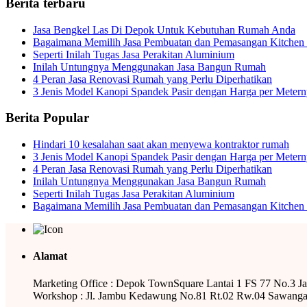
Berita terbaru
Jasa Bengkel Las Di Depok Untuk Kebutuhan Rumah Anda
Bagaimana Memilih Jasa Pembuatan dan Pemasangan Kitchen 
Seperti Inilah Tugas Jasa Perakitan Aluminium
Inilah Untungnya Menggunakan Jasa Bangun Rumah
4 Peran Jasa Renovasi Rumah yang Perlu Diperhatikan
3 Jenis Model Kanopi Spandek Pasir dengan Harga per Meter
Berita Popular
Hindari 10 kesalahan saat akan menyewa kontraktor rumah
3 Jenis Model Kanopi Spandek Pasir dengan Harga per Meter
4 Peran Jasa Renovasi Rumah yang Perlu Diperhatikan
Inilah Untungnya Menggunakan Jasa Bangun Rumah
Seperti Inilah Tugas Jasa Perakitan Aluminium
Bagaimana Memilih Jasa Pembuatan dan Pemasangan Kitchen 
Alamat
Marketing Office : Depok TownSquare Lantai 1 FS 77 No.3 J
Workshop : Jl. Jambu Kedawung No.81 Rt.02 Rw.04 Sawanga