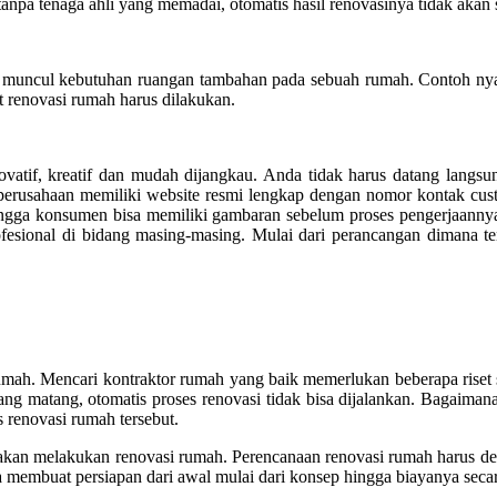
anpa tenaga ahli yang memadai, otomatis hasil renovasinya tidak akan
 muncul kebutuhan ruangan tambahan pada sebuah rumah. Contoh nya
t renovasi rumah harus dilakukan.
novatif, kreatif dan mudah dijangkau. Anda tidak harus datang lang
erusahaan memiliki website resmi lengkap dengan nomor kontak custo
ingga konsumen bisa memiliki gambaran sebelum proses pengerjaannya
fesional di bidang masing-masing. Mulai dari perancangan dimana ten
umah. Mencari kontraktor rumah yang baik memerlukan beberapa riset 
ng matang, otomatis proses renovasi tidak bisa dijalankan. Bagaimana
s renovasi rumah tersebut.
kan melakukan renovasi rumah. Perencanaan renovasi rumah harus detai
a membuat persiapan dari awal mulai dari konsep hingga biayanya seca