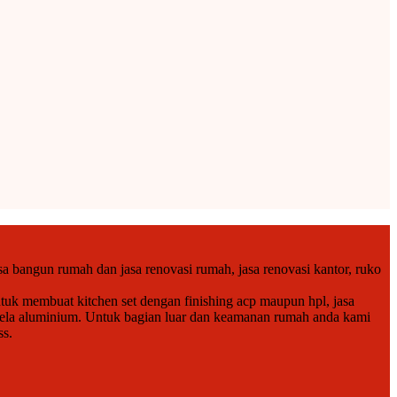
a bangun rumah dan jasa renovasi rumah, jasa renovasi kantor, ruko
tuk membuat kitchen set dengan finishing acp maupun hpl, jasa
endela aluminium. Untuk bagian luar dan keamanan rumah anda kami
ss.