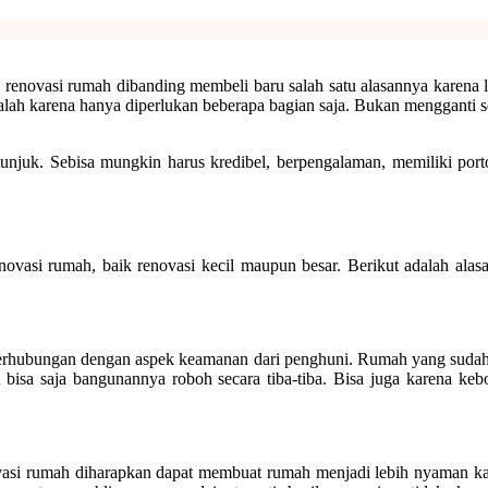
h renovasi rumah dibanding membeli baru salah satu alasannya karena 
lah karena hanya diperlukan beberapa bagian saja. Bukan mengganti seb
itunjuk. Sebisa mungkin harus kredibel, berpengalaman, memiliki por
vasi rumah, baik renovasi kecil maupun besar. Berikut adalah alasa
berhubungan dengan aspek keamanan dari penghuni. Rumah yang sudah 
t bisa saja bangunannya roboh secara tiba-tiba. Bisa juga karena ke
novasi rumah diharapkan dapat membuat rumah menjadi lebih nyaman k