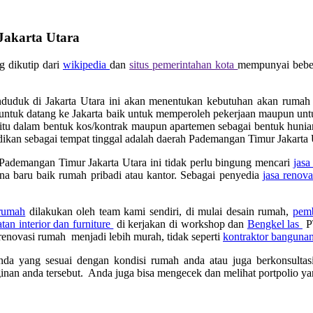
akarta Utara
g dikutip dari
wikipedia
dan
situs pemerintahan kota
mempunyai beber
nduduk di Jakarta Utara ini akan menentukan kebutuhan akan rumah d
a untuk datang ke Jakarta baik untuk memperoleh pekerjaan maupun untu
k itu dalam bentuk kos/kontrak maupun apartemen sebagai bentuk huni
jadikan sebagai tempat tinggal adalah daerah Pademangan Timur Jakarta 
 Pademangan Timur Jakarta Utara ini tidak perlu bingung mencari
jasa
na baru baik rumah pribadi atau kantor. Sebagai penyedia
jasa renov
 rumah
dilakukan oleh team kami sendiri, di mulai desain rumah,
pemb
an interior dan furniture
di kerjakan di workshop dan
Bengkel las
PT
a renovasi rumah menjadi lebih murah, tidak seperti
kontraktor banguna
anda yang sesuai dengan kondisi rumah anda atau juga berkonsultas
inan anda tersebut. Anda juga bisa mengecek dan melihat portpolio ya