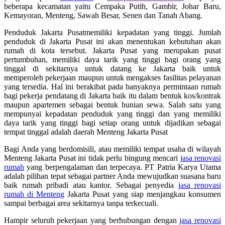
beberapa kecamatan yaitu Cempaka Putih, Gambir, Johar Baru,
Kemayoran, Menteng, Sawah Besar, Senen dan Tanah Abang.
Penduduk Jakarta Pusatmemiliki kepadatan yang tinggi. Jumlah
penduduk di Jakarta Pusat ini akan menentukan kebutuhan akan
rumah di kota tersebut. Jakarta Pusat yang merupakan pusat
pertumbuhan, memiliki daya tarik yang tinggi bagi orang yang
tinggal di sekitarnya untuk datang ke Jakarta baik untuk
memperoleh pekerjaan maupun untuk mengakses fasilitas pelayanan
yang tersedia. Hal ini berakibat pada banyaknya permintaan rumah
bagi pekerja pendatang di Jakarta baik itu dalam bentuk kos/kontrak
maupun apartemen sebagai bentuk hunian sewa. Salah satu yang
mempunyai kepadatan penduduk yang tinggi dan yang memiliki
daya tarik yang tinggi bagi setiap orang untuk dijadikan sebagai
tempat tinggal adalah daerah Menteng Jakarta Pusat
Bagi Anda yang berdomisili, atau memiliki tempat usaha di wilayah
Menteng Jakarta Pusat ini tidak perlu bingung mencari
jasa renovasi
rumah
yang berpengalaman dan terpecaya. PT Patria Karya Utama
adalah pilihan tepat sebagai partner Anda mewujudkan suasana baru
baik rumah pribadi atau kantor. Sebagai penyedia
jasa renovasi
rumah di Menteng
Jakarta Pusat yang siap menjangkau konsumen
sampai berbagai area sekitarnya tanpa terkecuali.
Hampir seluruh pekerjaan yang berhubungan dengan
jasa renovasi