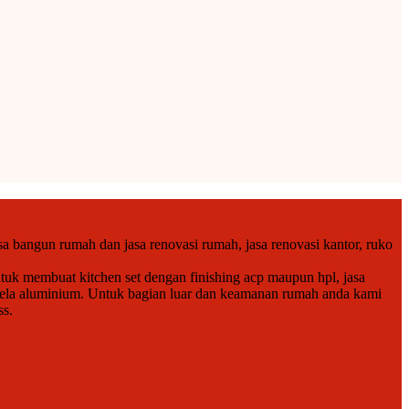
a bangun rumah dan jasa renovasi rumah, jasa renovasi kantor, ruko
tuk membuat kitchen set dengan finishing acp maupun hpl, jasa
endela aluminium. Untuk bagian luar dan keamanan rumah anda kami
ss.