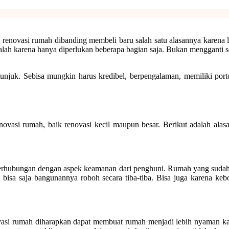
h renovasi rumah dibanding membeli baru salah satu alasannya karena 
lah karena hanya diperlukan beberapa bagian saja. Bukan mengganti seb
itunjuk. Sebisa mungkin harus kredibel, berpengalaman, memiliki por
vasi rumah, baik renovasi kecil maupun besar. Berikut adalah alasa
berhubungan dengan aspek keamanan dari penghuni. Rumah yang sudah 
t bisa saja bangunannya roboh secara tiba-tiba. Bisa juga karena ke
novasi rumah diharapkan dapat membuat rumah menjadi lebih nyaman k