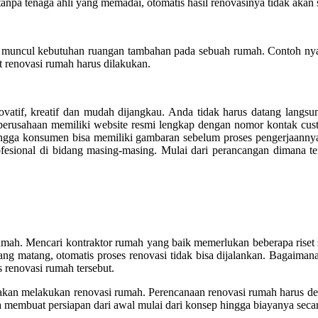
anpa tenaga ahli yang memadai, otomatis hasil renovasinya tidak akan
 muncul kebutuhan ruangan tambahan pada sebuah rumah. Contoh nya
t renovasi rumah harus dilakukan.
novatif, kreatif dan mudah dijangkau. Anda tidak harus datang lang
erusahaan memiliki website resmi lengkap dengan nomor kontak custo
ingga konsumen bisa memiliki gambaran sebelum proses pengerjaannya
fesional di bidang masing-masing. Mulai dari perancangan dimana ten
umah. Mencari kontraktor rumah yang baik memerlukan beberapa riset 
ng matang, otomatis proses renovasi tidak bisa dijalankan. Bagaimana
s renovasi rumah tersebut.
kan melakukan renovasi rumah. Perencanaan renovasi rumah harus detai
a membuat persiapan dari awal mulai dari konsep hingga biayanya seca