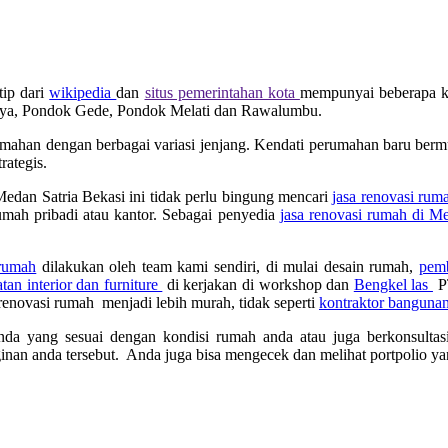
tip dari
wikipedia
dan
situs pemerintahan kota
mempunyai beberapa ke
a Jaya, Pondok Gede, Pondok Melati dan Rawalumbu.
umahan dengan berbagai variasi jenjang. Kendati perumahan baru bermu
rategis.
Medan Satria Bekasi ini tidak perlu bingung mencari
jasa renovasi rum
umah pribadi atau kantor. Sebagai penyedia
jasa renovasi rumah di Me
 rumah
dilakukan oleh team kami sendiri, di mulai desain rumah,
pemb
an interior dan furniture
di kerjakan di workshop dan
Bengkel las
PT
a renovasi rumah menjadi lebih murah, tidak seperti
kontraktor banguna
anda yang sesuai dengan kondisi rumah anda atau juga berkonsultas
inan anda tersebut. Anda juga bisa mengecek dan melihat portpolio ya