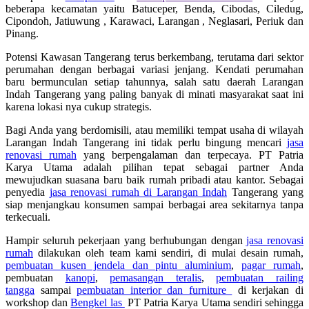
beberapa kecamatan yaitu Batuceper, Benda, Cibodas, Ciledug,
Cipondoh, Jatiuwung , Karawaci, Larangan , Neglasari, Periuk dan
Pinang.
Potensi Kawasan Tangerang terus berkembang, terutama dari sektor
perumahan dengan berbagai variasi jenjang. Kendati perumahan
baru bermunculan setiap tahunnya, salah satu daerah Larangan
Indah Tangerang yang paling banyak di minati masyarakat saat ini
karena lokasi nya cukup strategis.
Bagi Anda yang berdomisili, atau memiliki tempat usaha di wilayah
Larangan Indah Tangerang ini tidak perlu bingung mencari
jasa
renovasi rumah
yang berpengalaman dan terpecaya. PT Patria
Karya Utama adalah pilihan tepat sebagai partner Anda
mewujudkan suasana baru baik rumah pribadi atau kantor. Sebagai
penyedia
jasa renovasi rumah di Larangan Indah
Tangerang yang
siap menjangkau konsumen sampai berbagai area sekitarnya tanpa
terkecuali.
Hampir seluruh pekerjaan yang berhubungan dengan
jasa renovasi
rumah
dilakukan oleh team kami sendiri, di mulai desain rumah,
pembuatan kusen jendela dan pintu aluminium
,
pagar rumah
,
pembuatan
kanopi
,
pemasangan teralis
,
pembuatan railing
tangga
sampai
pembuatan interior dan furniture
di kerjakan di
workshop dan
Bengkel las
PT Patria Karya Utama sendiri sehingga