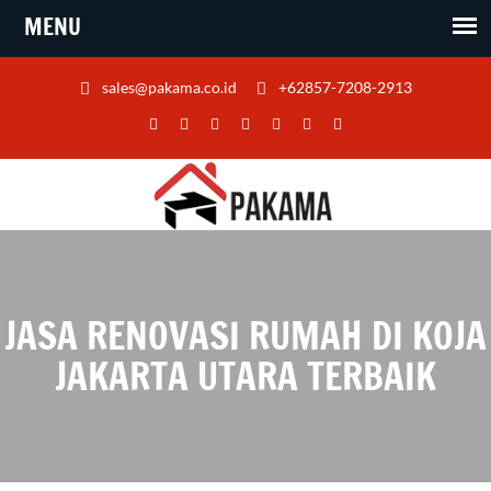
sales@pakama.co.id
+62857-7208-2913
JASA RENOVASI RUMAH DI KOJA
JAKARTA UTARA TERBAIK