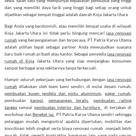
sewa. Salah satu yang mempunyai kepadatan penduduk yang tinggi
dan yang memiliki daya tarik yang tinggi bagi setiap orang untuk
dijadikan sebagai tempat tinggal adalah daerah Koja Jakarta Utara
Bagi Anda yang berdomisili, atau memiliki tempat usaha di wilayah
Koja Jakarta Utara ini tidak perlu bingung mencari
jasa renovasi
rumah
yang berpengalaman dan terpecaya. PT Patria Karya Utama
adalah pilihan tepat sebagai partner Anda mewujudkan suasana
baru baik rumah pribadi atau kantor. Sebagai penyedia
jasa renovasi
rumah di Koja
Jakarta Utara yang siap menjangkau konsumen
sampai berbagai area sekitarnya tanpa terkecuali.
Hampir seluruh pekerjaan yang berhubungan dengan
jasa renovasi
rumah
dilakukan oleh team kami sendiri, di mulai desain rumah,
pembuatan kusen jendela dan pintu aluminium
,
pagar rumah
,
pembuatan
kanopi
,
pemasangan teralis
,
pembuatan railing
tangga
sampai
pembuatan interior dan furniture
di kerjakan di
workshop dan
Bengkel las
PT Patria Karya Utama sendiri sehingga
pelanggan mudah mengontrol apabila diperlukan, mobilitas dan
koordinasi lebih singkat serta biaya renovasi rumah menjadi lebih
murah, tidak seperti
kontraktor bangunan
lain yang pada umum