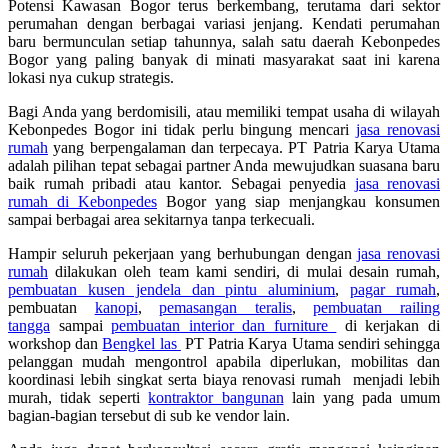
Potensi Kawasan Bogor terus berkembang, terutama dari sektor
perumahan dengan berbagai variasi jenjang. Kendati perumahan
baru bermunculan setiap tahunnya, salah satu daerah Kebonpedes
Bogor yang paling banyak di minati masyarakat saat ini karena
lokasi nya cukup strategis.
Bagi Anda yang berdomisili, atau memiliki tempat usaha di wilayah
Kebonpedes Bogor ini tidak perlu bingung mencari
jasa renovasi
rumah
yang berpengalaman dan terpecaya. PT Patria Karya Utama
adalah pilihan tepat sebagai partner Anda mewujudkan suasana baru
baik rumah pribadi atau kantor. Sebagai penyedia
jasa renovasi
rumah di Kebonpedes
Bogor yang siap menjangkau konsumen
sampai berbagai area sekitarnya tanpa terkecuali.
Hampir seluruh pekerjaan yang berhubungan dengan
jasa renovasi
rumah
dilakukan oleh team kami sendiri, di mulai desain rumah,
pembuatan kusen jendela dan pintu aluminium
,
pagar rumah
,
pembuatan
kanopi
,
pemasangan teralis
,
pembuatan railing
tangga
sampai
pembuatan interior dan furniture
di kerjakan di
workshop dan
Bengkel las
PT Patria Karya Utama sendiri sehingga
pelanggan mudah mengontrol apabila diperlukan, mobilitas dan
koordinasi lebih singkat serta biaya renovasi rumah menjadi lebih
murah, tidak seperti
kontraktor bangunan
lain yang pada umum
bagian-bagian tersebut di sub ke vendor lain.