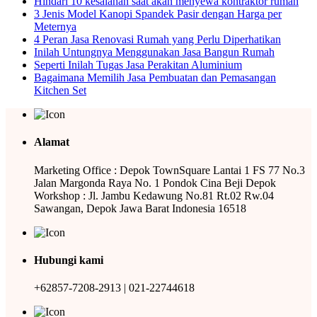
Hindari 10 kesalahan saat akan menyewa kontraktor rumah
3 Jenis Model Kanopi Spandek Pasir dengan Harga per
Meternya
4 Peran Jasa Renovasi Rumah yang Perlu Diperhatikan
Inilah Untungnya Menggunakan Jasa Bangun Rumah
Seperti Inilah Tugas Jasa Perakitan Aluminium
Bagaimana Memilih Jasa Pembuatan dan Pemasangan
Kitchen Set
Alamat
Marketing Office : Depok TownSquare Lantai 1 FS 77 No.3
Jalan Margonda Raya No. 1 Pondok Cina Beji Depok
Workshop : Jl. Jambu Kedawung No.81 Rt.02 Rw.04
Sawangan, Depok Jawa Barat Indonesia 16518
Hubungi kami
+62857-7208-2913 | 021-22744618