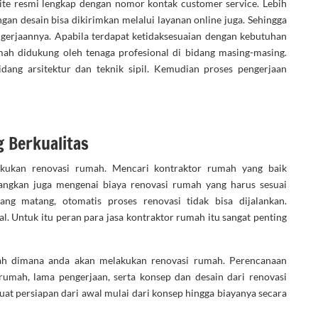
ite resmi lengkap dengan nomor kontak customer service. Lebih
gan desain bisa dikirimkan melalui layanan online juga. Sehingga
erjaannya. Apabila terdapat ketidaksesuaian dengan kebutuhan
mah didukung oleh tenaga profesional di bidang masing-masing.
dang arsitektur dan teknik sipil. Kemudian proses pengerjaan
 Berkualitas
akukan renovasi rumah. Mencari kontraktor rumah yang baik
angkan juga mengenai biaya renovasi rumah yang harus sesuai
g matang, otomatis proses renovasi tidak bisa dijalankan.
. Untuk itu peran para jasa kontraktor rumah itu sangat penting
mah dimana anda akan melakukan renovasi rumah. Perencanaan
 rumah, lama pengerjaan, serta konsep dan desain dari renovasi
t persiapan dari awal mulai dari konsep hingga biayanya secara