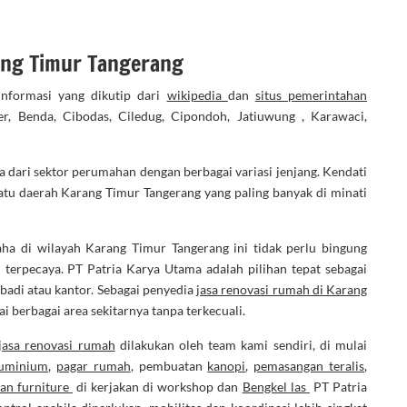
ang Timur Tangerang
nformasi yang dikutip dari
wikipedia
dan
situs pemerintahan
, Benda, Cibodas, Ciledug, Cipondoh, Jatiuwung , Karawaci,
dari sektor perumahan dengan berbagai variasi jenjang. Kendati
tu daerah Karang Timur Tangerang yang paling banyak di minati
aha di wilayah Karang Timur Tangerang ini tidak perlu bingung
erpecaya. PT Patria Karya Utama adalah pilihan tepat sebagai
adi atau kantor. Sebagai penyedia
jasa renovasi rumah di Karang
 berbagai area sekitarnya tanpa terkecuali.
jasa renovasi rumah
dilakukan oleh team kami sendiri, di mulai
luminium
,
pagar rumah
, pembuatan
kanopi
,
pemasangan teralis
,
an furniture
di kerjakan di workshop dan
Bengkel las
PT Patria