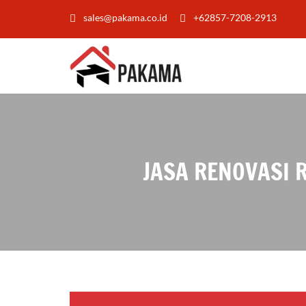
sales@pakama.co.id
+62857-7208-2913
JASA RENOVASI