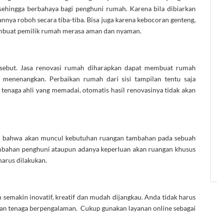
sehingga berbahaya bagi penghuni rumah. Karena bila dibiarkan
annya roboh secara tiba-tiba. Bisa juga karena kebocoran genteng,
embuat pemilik rumah merasa aman dan nyaman.
ersebut. Jasa renovasi rumah diharapkan dapat membuat rumah
 menenangkan. Perbaikan rumah dari sisi tampilan tentu saja
enaga ahli yang memadai, otomatis hasil renovasinya tidak akan
an bahwa akan muncul kebutuhan ruangan tambahan pada sebuah
mbahan penghuni ataupun adanya keperluan akan ruangan khusus
harus dilakukan.
 semakin inovatif, kreatif dan mudah dijangkau. Anda tidak harus
an tenaga berpengalaman. Cukup gunakan layanan online sebagai