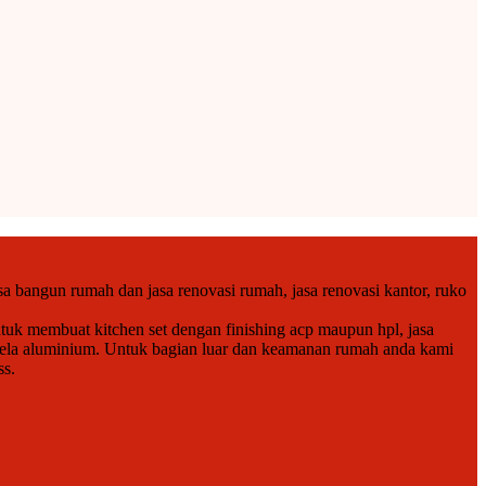
a bangun rumah dan jasa renovasi rumah, jasa renovasi kantor, ruko
tuk membuat kitchen set dengan finishing acp maupun hpl, jasa
endela aluminium. Untuk bagian luar dan keamanan rumah anda kami
ss.