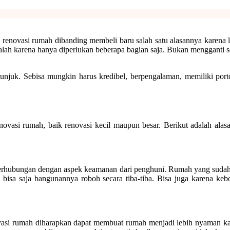
h renovasi rumah dibanding membeli baru salah satu alasannya karena 
lah karena hanya diperlukan beberapa bagian saja. Bukan mengganti seb
itunjuk. Sebisa mungkin harus kredibel, berpengalaman, memiliki por
vasi rumah, baik renovasi kecil maupun besar. Berikut adalah alasa
berhubungan dengan aspek keamanan dari penghuni. Rumah yang sudah 
t bisa saja bangunannya roboh secara tiba-tiba. Bisa juga karena ke
novasi rumah diharapkan dapat membuat rumah menjadi lebih nyaman k