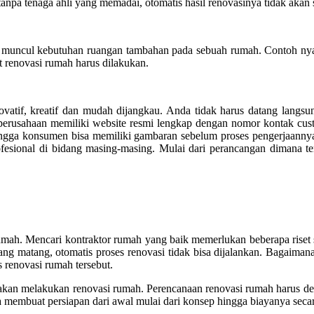
anpa tenaga ahli yang memadai, otomatis hasil renovasinya tidak akan
 muncul kebutuhan ruangan tambahan pada sebuah rumah. Contoh nya
t renovasi rumah harus dilakukan.
novatif, kreatif dan mudah dijangkau. Anda tidak harus datang lang
erusahaan memiliki website resmi lengkap dengan nomor kontak custo
ingga konsumen bisa memiliki gambaran sebelum proses pengerjaannya
fesional di bidang masing-masing. Mulai dari perancangan dimana ten
umah. Mencari kontraktor rumah yang baik memerlukan beberapa riset 
ng matang, otomatis proses renovasi tidak bisa dijalankan. Bagaimana
s renovasi rumah tersebut.
kan melakukan renovasi rumah. Perencanaan renovasi rumah harus detai
a membuat persiapan dari awal mulai dari konsep hingga biayanya seca