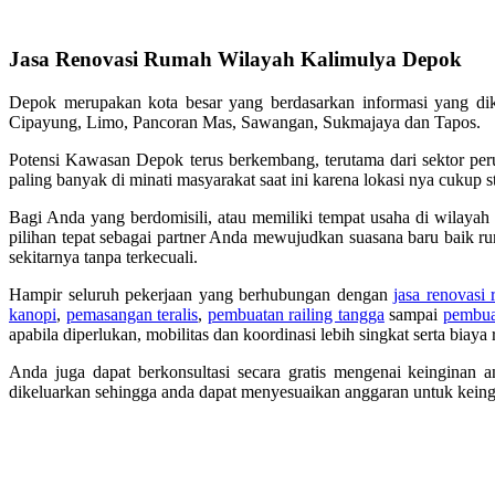
Jasa Renovasi Rumah Wilayah Kalimulya Depok
Depok merupakan kota besar yang berdasarkan informasi yang di
Cipayung, Limo, Pancoran Mas, Sawangan, Sukmajaya dan Tapos.
Potensi Kawasan Depok terus berkembang, terutama dari sektor per
paling banyak di minati masyarakat saat ini karena lokasi nya cukup st
Bagi Anda yang berdomisili, atau memiliki tempat usaha di wilaya
pilihan tepat sebagai partner Anda mewujudkan suasana baru baik ru
sekitarnya tanpa terkecuali.
Hampir seluruh pekerjaan yang berhubungan dengan
jasa renovasi
kanopi
,
pemasangan teralis
,
pembuatan railing tangga
sampai
pembuat
apabila diperlukan, mobilitas dan koordinasi lebih singkat serta biay
Anda juga dapat berkonsultasi secara gratis mengenai keinginan 
dikeluarkan sehingga anda dapat menyesuaikan anggaran untuk keing