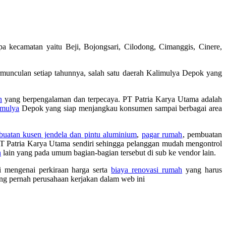
 kecamatan yaitu Beji, Bojongsari, Cilodong, Cimanggis, Cinere,
rmunculan setiap tahunnya, salah satu daerah Kalimulya Depok yang
h
yang berpengalaman dan terpecaya. PT Patria Karya Utama adalah
imulya
Depok yang siap menjangkau konsumen sampai berbagai area
uatan kusen jendela dan pintu aluminium
,
pagar rumah
, pembuatan
 Patria Karya Utama sendiri sehingga pelanggan mudah mengontrol
n
lain yang pada umum bagian-bagian tersebut di sub ke vendor lain.
i mengenai perkiraan harga serta
biaya renovasi rumah
yang harus
ng pernah perusahaan kerjakan dalam web ini