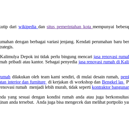
kutip dari
wikipedia
dan
situs pemerintahan kota
mempunyai beberapa
umahan dengan berbagai variasi jenjang. Kendati perumahan baru be
rategis.
h Kalimulya Depok ini tidak perlu bingung mencari
jasa renovasi ruma
mah pribadi atau kantor. Sebagai penyedia
jasa renovasi rumah di Kal
 rumah
dilakukan oleh team kami sendiri, di mulai desain rumah,
pemb
an interior dan furniture
di kerjakan di workshop dan
Bengkel las
PT
a renovasi rumah menjadi lebih murah, tidak seperti
kontraktor banguna
anda yang sesuai dengan kondisi rumah anda atau juga berkonsultas
inan anda tersebut. Anda juga bisa mengecek dan melihat portpolio ya