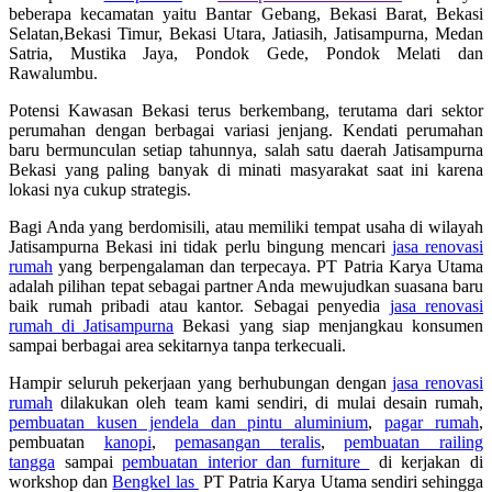
beberapa kecamatan yaitu Bantar Gebang, Bekasi Barat, Bekasi
Selatan,Bekasi Timur, Bekasi Utara, Jatiasih, Jatisampurna, Medan
Satria, Mustika Jaya, Pondok Gede, Pondok Melati dan
Rawalumbu.
Potensi Kawasan Bekasi terus berkembang, terutama dari sektor
perumahan dengan berbagai variasi jenjang. Kendati perumahan
baru bermunculan setiap tahunnya, salah satu daerah Jatisampurna
Bekasi yang paling banyak di minati masyarakat saat ini karena
lokasi nya cukup strategis.
Bagi Anda yang berdomisili, atau memiliki tempat usaha di wilayah
Jatisampurna Bekasi ini tidak perlu bingung mencari
jasa renovasi
rumah
yang berpengalaman dan terpecaya. PT Patria Karya Utama
adalah pilihan tepat sebagai partner Anda mewujudkan suasana baru
baik rumah pribadi atau kantor. Sebagai penyedia
jasa renovasi
rumah di Jatisampurna
Bekasi yang siap menjangkau konsumen
sampai berbagai area sekitarnya tanpa terkecuali.
Hampir seluruh pekerjaan yang berhubungan dengan
jasa renovasi
rumah
dilakukan oleh team kami sendiri, di mulai desain rumah,
pembuatan kusen jendela dan pintu aluminium
,
pagar rumah
,
pembuatan
kanopi
,
pemasangan teralis
,
pembuatan railing
tangga
sampai
pembuatan interior dan furniture
di kerjakan di
workshop dan
Bengkel las
PT Patria Karya Utama sendiri sehingga