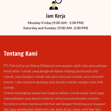
Jam Kerja
Monday-Friday (9:00 AM - 5:00 PM)
Saturday and Sunday: (9:00 AM -2:00 PM)
Tentang Kami
PT. Patria Karya Utama (Pakama) merupakan salah satu perusahaan
kontraktor rumah yang bergerak dalam bidang jasa konstruksi
rumah, jasa bangun rumah dan jasa renovasi rumah, jasa renovasi
kantor, ruko maupun gudang, jasa desain rumah, pengurusan imb
rumah.
Untuk melengkapi keperluan bagian dalam rumah anda, kami juga
menyediakan jasa desain interior serta jasa pembuatan custom
furniture untuk membuat kitchen set dengan finishing acp maupun
hpl, jasa pembuatan bedroom set, back drop, meja, mini bar dan