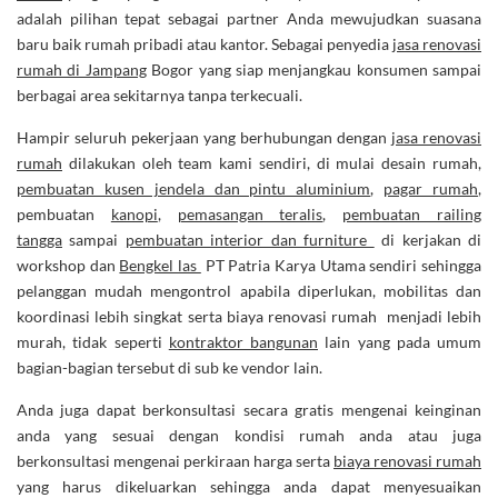
adalah pilihan tepat sebagai partner Anda mewujudkan suasana
baru baik rumah pribadi atau kantor. Sebagai penyedia
jasa renovasi
rumah di Jampang
Bogor yang siap menjangkau konsumen sampai
berbagai area sekitarnya tanpa terkecuali.
Hampir seluruh pekerjaan yang berhubungan dengan
jasa renovasi
rumah
dilakukan oleh team kami sendiri, di mulai desain rumah,
pembuatan kusen jendela dan pintu aluminium
,
pagar rumah
,
pembuatan
kanopi
,
pemasangan teralis
,
pembuatan railing
tangga
sampai
pembuatan interior dan furniture
di kerjakan di
workshop dan
Bengkel las
PT Patria Karya Utama sendiri sehingga
pelanggan mudah mengontrol apabila diperlukan, mobilitas dan
koordinasi lebih singkat serta biaya renovasi rumah menjadi lebih
murah, tidak seperti
kontraktor bangunan
lain yang pada umum
bagian-bagian tersebut di sub ke vendor lain.
Anda juga dapat berkonsultasi secara gratis mengenai keinginan
anda yang sesuai dengan kondisi rumah anda atau juga
berkonsultasi mengenai perkiraan harga serta
biaya renovasi rumah
yang harus dikeluarkan sehingga anda dapat menyesuaikan