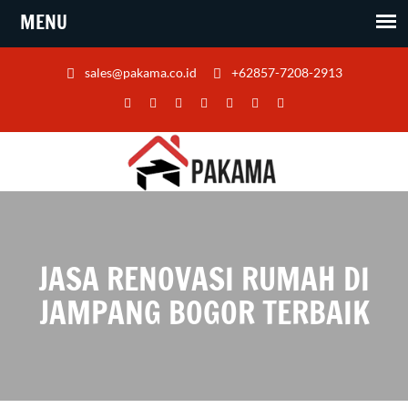
sales@pakama.co.id
+62857-7208-2913
JASA RENOVASI RUMAH DI
JAMPANG BOGOR TERBAIK