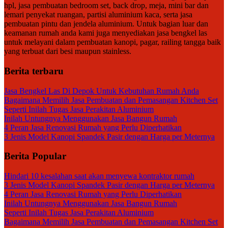
hpl, jasa pembuatan bedroom set, back drop, meja, mini bar dan
lemari penyekat ruangan, partisi aluminium kaca, serta jasa
pembuatan pintu dan jendela aluminium. Untuk bagian luar dan
keamanan rumah anda kami juga menyediakan jasa bengkel las
untuk melayani dalam pembuatan kanopi, pagar, railing tangga baik
yang terbuat dari besi maupun stainless.
Berita terbaru
Jasa Bengkel Las Di Depok Untuk Kebutuhan Rumah Anda
Bagaimana Memilih Jasa Pembuatan dan Pemasangan Kitchen Set
Seperti Inilah Tugas Jasa Perakitan Aluminium
Inilah Untungnya Menggunakan Jasa Bangun Rumah
4 Peran Jasa Renovasi Rumah yang Perlu Diperhatikan
3 Jenis Model Kanopi Spandek Pasir dengan Harga per Meternya
Berita Popular
Hindari 10 kesalahan saat akan menyewa kontraktor rumah
3 Jenis Model Kanopi Spandek Pasir dengan Harga per Meternya
4 Peran Jasa Renovasi Rumah yang Perlu Diperhatikan
Inilah Untungnya Menggunakan Jasa Bangun Rumah
Seperti Inilah Tugas Jasa Perakitan Aluminium
Bagaimana Memilih Jasa Pembuatan dan Pemasangan Kitchen Set