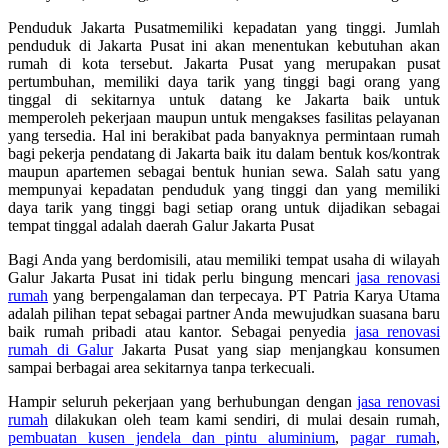
Penduduk Jakarta Pusatmemiliki kepadatan yang tinggi. Jumlah
penduduk di Jakarta Pusat ini akan menentukan kebutuhan akan
rumah di kota tersebut. Jakarta Pusat yang merupakan pusat
pertumbuhan, memiliki daya tarik yang tinggi bagi orang yang
tinggal di sekitarnya untuk datang ke Jakarta baik untuk
memperoleh pekerjaan maupun untuk mengakses fasilitas pelayanan
yang tersedia. Hal ini berakibat pada banyaknya permintaan rumah
bagi pekerja pendatang di Jakarta baik itu dalam bentuk kos/kontrak
maupun apartemen sebagai bentuk hunian sewa. Salah satu yang
mempunyai kepadatan penduduk yang tinggi dan yang memiliki
daya tarik yang tinggi bagi setiap orang untuk dijadikan sebagai
tempat tinggal adalah daerah Galur Jakarta Pusat
Bagi Anda yang berdomisili, atau memiliki tempat usaha di wilayah
Galur Jakarta Pusat ini tidak perlu bingung mencari
jasa renovasi
rumah
yang berpengalaman dan terpecaya. PT Patria Karya Utama
adalah pilihan tepat sebagai partner Anda mewujudkan suasana baru
baik rumah pribadi atau kantor. Sebagai penyedia
jasa renovasi
rumah di Galur
Jakarta Pusat yang siap menjangkau konsumen
sampai berbagai area sekitarnya tanpa terkecuali.
Hampir seluruh pekerjaan yang berhubungan dengan
jasa renovasi
rumah
dilakukan oleh team kami sendiri, di mulai desain rumah,
pembuatan kusen jendela dan pintu aluminium
,
pagar rumah
,