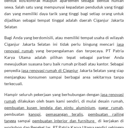
bentuk kos/kontrak maupun apartemen sebagai bentuk hunian
sewa. Salah satu yang mempunyai kepadatan penduduk yang tinggi
dan yang memiliki daya tarik yang tinggi bagi setiap orang untuk
dijadikan sebagai tempat tinggal adalah daerah Ciganjur Jakarta
Selatan
Bagi Anda yang berdomisili, atau memiliki tempat usaha di wilayah
Ciganjur Jakarta Selatan ini tidak perlu bingung mencari
jasa
renovasi rumah
yang berpengalaman dan terpecaya. PT Patria
Karya Utama adalah pilihan tepat sebagai partner Anda
mewujudkan suasana baru baik rumah pribadi atau kantor. Sebagai
penyedia
jasa renovasi rumah di Ciganjur
Jakarta Selatan yang siap
menjangkau konsumen sampai berbagai area sekitarnya tanpa
terkecuali.
Hampir seluruh pekerjaan yang berhubungan dengan
jasa renovasi
rumah
dilakukan oleh team kami sendiri, di mulai desain rumah,
pembuatan kusen jendela dan pintu aluminium
,
pagar rumah
,
pembuatan
kanopi
,
pemasangan teralis
,
pembuatan railing
tangga
sampai
pembuatan interior dan furniture
di kerjakan di
workshop dan
Bengkel las
PT Patria Karya Utama sendiri sehingga