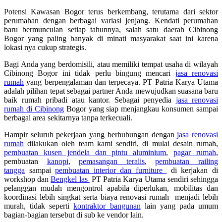
Potensi Kawasan Bogor terus berkembang, terutama dari sektor
perumahan dengan berbagai variasi jenjang. Kendati perumahan
baru bermunculan setiap tahunnya, salah satu daerah Cibinong
Bogor yang paling banyak di minati masyarakat saat ini karena
lokasi nya cukup strategis.
Bagi Anda yang berdomisili, atau memiliki tempat usaha di wilayah
Cibinong Bogor ini tidak perlu bingung mencari
jasa renovasi
rumah
yang berpengalaman dan terpecaya. PT Patria Karya Utama
adalah pilihan tepat sebagai partner Anda mewujudkan suasana baru
baik rumah pribadi atau kantor. Sebagai penyedia
jasa renovasi
rumah di Cibinong
Bogor yang siap menjangkau konsumen sampai
berbagai area sekitarnya tanpa terkecuali.
Hampir seluruh pekerjaan yang berhubungan dengan
jasa renovasi
rumah
dilakukan oleh team kami sendiri, di mulai desain rumah,
pembuatan kusen jendela dan pintu aluminium
,
pagar rumah
,
pembuatan
kanopi
,
pemasangan teralis
,
pembuatan railing
tangga
sampai
pembuatan interior dan furniture
di kerjakan di
workshop dan
Bengkel las
PT Patria Karya Utama sendiri sehingga
pelanggan mudah mengontrol apabila diperlukan, mobilitas dan
koordinasi lebih singkat serta biaya renovasi rumah menjadi lebih
murah, tidak seperti
kontraktor bangunan
lain yang pada umum
bagian-bagian tersebut di sub ke vendor lain.