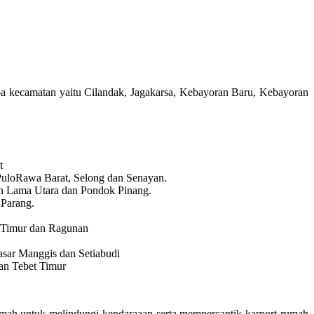
 kecamatan yaitu Cilandak, Jagakarsa, Kebayoran Baru, Kebayoran
t
 PuloRawa Barat, Selong dan Senayan.
ran Lama Utara dan Pondok Pinang.
 Parang.
en Timur dan Ragunan
asar Manggis dan Setiabudi
dan Tebet Timur
ah untuk melindungi kendaraaan serta mempercantik karport rumah