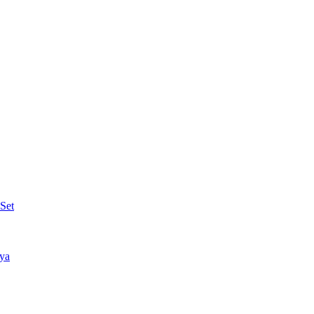
Set
nya