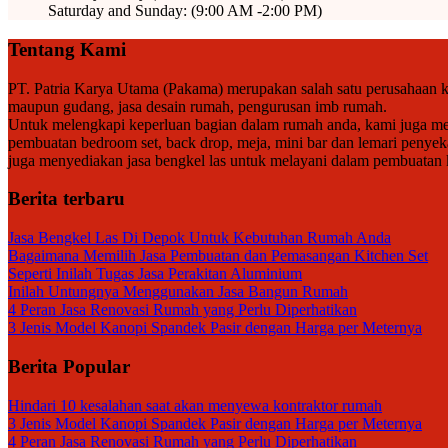
Saturday and Sunday: (9:00 AM -2:00 PM)
Tentang Kami
PT. Patria Karya Utama (Pakama) merupakan salah satu perusahaan ko
maupun gudang, jasa desain rumah, pengurusan imb rumah.
Untuk melengkapi keperluan bagian dalam rumah anda, kami juga meny
pembuatan bedroom set, back drop, meja, mini bar dan lemari penyek
juga menyediakan jasa bengkel las untuk melayani dalam pembuatan kan
Berita terbaru
Jasa Bengkel Las Di Depok Untuk Kebutuhan Rumah Anda
Bagaimana Memilih Jasa Pembuatan dan Pemasangan Kitchen Set
Seperti Inilah Tugas Jasa Perakitan Aluminium
Inilah Untungnya Menggunakan Jasa Bangun Rumah
4 Peran Jasa Renovasi Rumah yang Perlu Diperhatikan
3 Jenis Model Kanopi Spandek Pasir dengan Harga per Meternya
Berita Popular
Hindari 10 kesalahan saat akan menyewa kontraktor rumah
3 Jenis Model Kanopi Spandek Pasir dengan Harga per Meternya
4 Peran Jasa Renovasi Rumah yang Perlu Diperhatikan