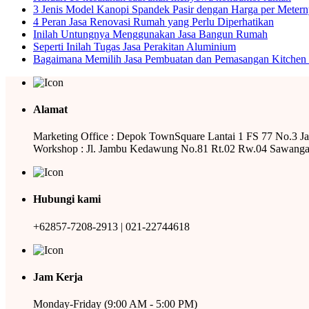
3 Jenis Model Kanopi Spandek Pasir dengan Harga per Meter
4 Peran Jasa Renovasi Rumah yang Perlu Diperhatikan
Inilah Untungnya Menggunakan Jasa Bangun Rumah
Seperti Inilah Tugas Jasa Perakitan Aluminium
Bagaimana Memilih Jasa Pembuatan dan Pemasangan Kitchen 
Alamat
Marketing Office : Depok TownSquare Lantai 1 FS 77 No.3 J
Workshop : Jl. Jambu Kedawung No.81 Rt.02 Rw.04 Sawanga
Hubungi kami
+62857-7208-2913 | 021-22744618
Jam Kerja
Monday-Friday (9:00 AM - 5:00 PM)