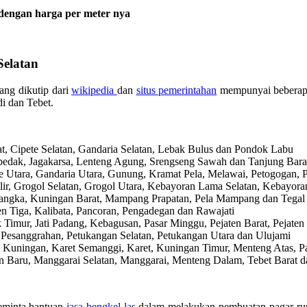
dengan harga per meter nya
Selatan
ang dikutip dari
wikipedia
dan
situs pemerintahan
mempunyai beberapa
i dan Tebet.
rat, Cipete Selatan, Gandaria Selatan, Lebak Bulus dan Pondok Labu
 Cipedak, Jagakarsa, Lenteng Agung, Srengseng Sawah dan Tanjung Bara
pete Utara, Gandaria Utara, Gunung, Kramat Pela, Melawai, Petogogan,
pulir, Grogol Selatan, Grogol Utara, Kebayoran Lama Selatan, Kebayo
i Bangka, Kuningan Barat, Mampang Prapatan, Pela Mampang dan Tegal
ren Tiga, Kalibata, Pancoran, Pengadegan dan Rawajati
ak Timur, Jati Padang, Kebagusan, Pasar Minggu, Pejaten Barat, Pejat
o, Pesanggrahan, Petukangan Selatan, Petukangan Utara dan Ulujami
ret Kuningan, Karet Semanggi, Karet, Kuningan Timur, Menteng Atas, P
bon Baru, Manggarai Selatan, Manggarai, Menteng Dalam, Tebet Barat 
meminta bantuan
jasa bengkel las
dalam melakukan pembuatan pagar rum