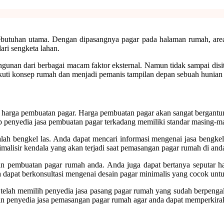
butuhan utama. Dengan dipasangnya pagar pada halaman rumah, area 
ari sengketa lahan.
ngunan dari berbagai macam faktor eksternal. Namun tidak sampai disi
kuti konsep rumah dan menjadi pemanis tampilan depan sebuah hunian 
arga pembuatan pagar. Harga pembuatan pagar akan sangat bergantung o
etiap penyedia jasa pembuatan pagar terkadang memiliki standar masin
 bengkel las. Anda dapat mencari informasi mengenai jasa bengkel l
imalisir kendala yang akan terjadi saat pemasangan pagar rumah di and
n pembuatan pagar rumah anda. Anda juga dapat bertanya seputar ha
ga dapat berkonsultasi mengenai desain pagar minimalis yang cocok un
elah memilih penyedia jasa pasang pagar rumah yang sudah berpengal
gan penyedia jasa pemasangan pagar rumah agar anda dapat memperkira