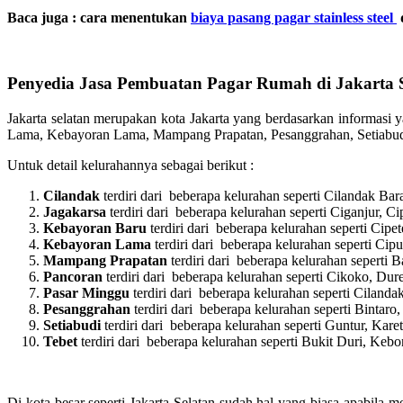
Baca juga : cara menentukan
biaya pasang pagar stainless steel
Penyedia Jasa Pembuatan Pagar Rumah di Jakarta 
Jakarta selatan merupakan kota Jakarta yang berdasarkan informasi y
Lama, Kebayoran Lama, Mampang Prapatan, Pesanggrahan, Setiabud
Untuk detail kelurahannya sebagai berikut :
Cilandak
terdiri dari beberapa kelurahan seperti Cilandak Ba
Jagakarsa
terdiri dari beberapa kelurahan seperti Ciganjur,
Kebayoran Baru
terdiri dari beberapa kelurahan seperti Ci
Kebayoran Lama
terdiri dari beberapa kelurahan seperti Ci
Mampang Prapatan
terdiri dari beberapa kelurahan sepert
Pancoran
terdiri dari beberapa kelurahan seperti Cikoko, Du
Pasar Minggu
terdiri dari beberapa kelurahan seperti Ciland
Pesanggrahan
terdiri dari beberapa kelurahan seperti Bintar
Setiabudi
terdiri dari beberapa kelurahan seperti Guntur, Ka
Tebet
terdiri dari beberapa kelurahan seperti Bukit Duri, Ke
Di kota besar seperti Jakarta Selatan sudah hal yang biasa apabila 