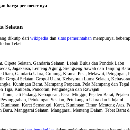
an harga per meter nya
a Selatan
ang dikutip dari
wikipedia
dan
situs pemerintahan
mempunyai beberapa
i dan Tebet.
rat, Cipete Selatan, Gandaria Selatan, Lebak Bulus dan Pondok Labu
 Cipedak, Jagakarsa, Lenteng Agung, Srengseng Sawah dan Tanjung Bara
pete Utara, Gandaria Utara, Gunung, Kramat Pela, Melawai, Petogogan,
pulir, Grogol Selatan, Grogol Utara, Kebayoran Lama Selatan, Kebayo
i Bangka, Kuningan Barat, Mampang Prapatan, Pela Mampang dan Tegal
ren Tiga, Kalibata, Pancoran, Pengadegan dan Rawajati
ak Timur, Jati Padang, Kebagusan, Pasar Minggu, Pejaten Barat, Pejat
o, Pesanggrahan, Petukangan Selatan, Petukangan Utara dan Ulujami
ret Kuningan, Karet Semanggi, Karet, Kuningan Timur, Menteng Atas, P
bon Baru, Manggarai Selatan, Manggarai, Menteng Dalam, Tebet Barat 
eminta bantuan
jasa bengkel las
dalam melakukan pembuatan kanopi solar