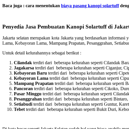
Baca juga : cara menentukan
biaya pasang kanopi solartuff
deng
Penyedia Jasa Pembuatan Kanopi Solartuff di Jakart
Jakarta selatan merupakan kota Jakarta yang berdasarkan informasi y
Lama, Kebayoran Lama, Mampang Prapatan, Pesanggrahan, Setiabud
Untuk detail kelurahannya sebagai berikut :
Cilandak
terdiri dari beberapa kelurahan seperti Cilandak Ba
Jagakarsa
terdiri dari beberapa kelurahan seperti Ciganjur,
Kebayoran Baru
terdiri dari beberapa kelurahan seperti Ci
Kebayoran Lama
terdiri dari beberapa kelurahan seperti Ci
Mampang Prapatan
terdiri dari beberapa kelurahan sepert
Pancoran
terdiri dari beberapa kelurahan seperti Cikoko, Du
Pasar Minggu
terdiri dari beberapa kelurahan seperti Ciland
Pesanggrahan
terdiri dari beberapa kelurahan seperti Bintar
Setiabudi
terdiri dari beberapa kelurahan seperti Guntur, Ka
Tebet
terdiri dari beberapa kelurahan seperti Bukit Duri, Ke
Di kota besar seperti Jakarta Selatan sudah hal yang biasa apabila m