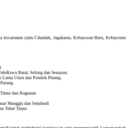
 kecamatan yaitu Cilandak, Jagakarsa, Kebayoran Baru, Kebayoran
t
 PuloRawa Barat, Selong dan Senayan.
ran Lama Utara dan Pondok Pinang.
 Parang.
en Timur dan Ragunan
asar Manggis dan Setiabudi
dan Tebet Timur
tuff untuk melindungi kendaraaan serta mempercantik karport rumah