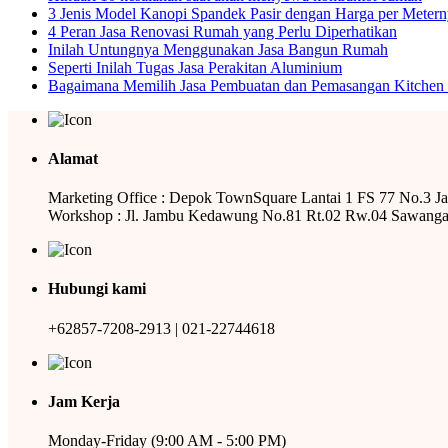
3 Jenis Model Kanopi Spandek Pasir dengan Harga per Meter
4 Peran Jasa Renovasi Rumah yang Perlu Diperhatikan
Inilah Untungnya Menggunakan Jasa Bangun Rumah
Seperti Inilah Tugas Jasa Perakitan Aluminium
Bagaimana Memilih Jasa Pembuatan dan Pemasangan Kitchen 
Alamat
Marketing Office : Depok TownSquare Lantai 1 FS 77 No.3 J
Workshop : Jl. Jambu Kedawung No.81 Rt.02 Rw.04 Sawanga
Hubungi kami
+62857-7208-2913 | 021-22744618
Jam Kerja
Monday-Friday (9:00 AM - 5:00 PM)