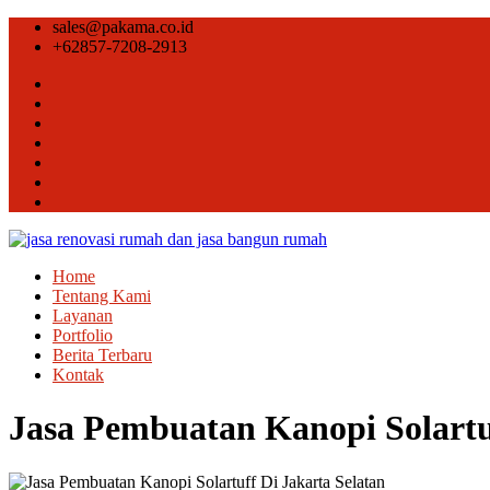
sales@pakama.co.id
+62857-7208-2913
Home
Tentang Kami
Layanan
Portfolio
Berita Terbaru
Kontak
Jasa Pembuatan Kanopi Solartuf