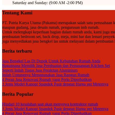
Saturday and Sunday: (9:00 AM -2:00 PM)
Tentang Kami
PT. Patria Karya Utama (Pakama) merupakan salah satu perusahaan ko
maupun gudang, jasa desain rumah, pengurusan imb rumah.
Untuk melengkapi keperluan bagian dalam rumah anda, kami juga meny
pembuatan bedroom set, back drop, meja, mini bar dan lemari penyek
juga menyediakan jasa bengkel las untuk melayani dalam pembuatan kan
Berita terbaru
Jasa Bengkel Las Di Depok Untuk Kebutuhan Rumah Anda
Bagaimana Memilih Jasa Pembuatan dan Pemasangan Kitchen Set
Seperti Inilah Tugas Jasa Perakitan Aluminium
Inilah Untungnya Menggunakan Jasa Bangun Rumah
4 Peran Jasa Renovasi Rumah yang Perlu Diperhatikan
3 Jenis Model Kanopi Spandek Pasir dengan Harga per Meternya
Berita Popular
Hindari 10 kesalahan saat akan menyewa kontraktor rumah
3 Jenis Model Kanopi Spandek Pasir dengan Harga per Meternya
4 Peran Jasa Renovasi Rumah yang Perlu Diperhatikan