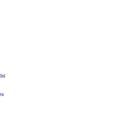
Set
nya