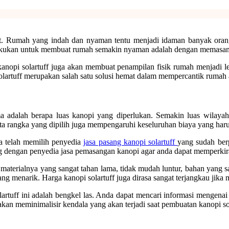
hat. Rumah yang indah dan nyaman tentu menjadi idaman banyak oran
 dilakukan untuk membuat rumah semakin nyaman adalah dengan memasan
anopi solartuff juga akan membuat penampilan fisik rumah menjadi leb
olartuff merupakan salah satu solusi hemat dalam mempercantik rumah 
ma adalah berapa luas kanopi yang diperlukan. Semakin luas wilayah
erta rangka yang dipilih juga mempengaruhi keseluruhan biaya yang har
a telah memilih penyedia
jasa pasang kanopi solartuff
yang sudah ber
ung dengan penyedia jasa pemasangan kanopi agar anda dapat memperkir
na materialnya yang sangat tahan lama, tidak mudah luntur, bahan yang 
ng menarik. Harga kanopi solartuff juga dirasa sangat terjangkau jika 
uff ini adalah bengkel las. Anda dapat mencari informasi mengenai j
akan meminimalisir kendala yang akan terjadi saat pembuatan kanopi so