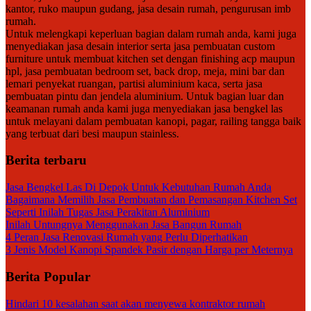
kantor, ruko maupun gudang, jasa desain rumah, pengurusan imb
rumah.
Untuk melengkapi keperluan bagian dalam rumah anda, kami juga
menyediakan jasa desain interior serta jasa pembuatan custom
furniture untuk membuat kitchen set dengan finishing acp maupun
hpl, jasa pembuatan bedroom set, back drop, meja, mini bar dan
lemari penyekat ruangan, partisi aluminium kaca, serta jasa
pembuatan pintu dan jendela aluminium. Untuk bagian luar dan
keamanan rumah anda kami juga menyediakan jasa bengkel las
untuk melayani dalam pembuatan kanopi, pagar, railing tangga baik
yang terbuat dari besi maupun stainless.
Berita terbaru
Jasa Bengkel Las Di Depok Untuk Kebutuhan Rumah Anda
Bagaimana Memilih Jasa Pembuatan dan Pemasangan Kitchen Set
Seperti Inilah Tugas Jasa Perakitan Aluminium
Inilah Untungnya Menggunakan Jasa Bangun Rumah
4 Peran Jasa Renovasi Rumah yang Perlu Diperhatikan
3 Jenis Model Kanopi Spandek Pasir dengan Harga per Meternya
Berita Popular
Hindari 10 kesalahan saat akan menyewa kontraktor rumah