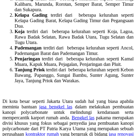
Kalibaru, Marunda, Rorotan, Semper Barat, Semper Timur
dan Sukapura.
Kelapa Gading
terdiri dari beberapa kelurahan seperti
Kelapa Gading Barat, Kelapa Gading Timur dan Pegangsaan
Dua.
Koja
terdiri dari beberapa kelurahan seperti Koja, Lagoa,
Rawa Badak Selatan, Rawa Badak Utara, Tugu Selatan dan
Tugu Utara.
Pademangan
terdiri dari beberapa kelurahan seperti Ancol,
Pademangan Barat dan Pademangan Timur.
Penjaringan
terdiri dari beberapa kelurahan seperti Kamal
Muara, Kapuk Muara, Pejagalan, Penjaringan dan Pluit.
Tanjung Priok
terdiri dari beberapa kelurahan seperti Kebon
Bawang, Papanggo, Sungai Bambu, Sunter Agung, Sunter
Jaya, Tanjung Priok dan Warakas.
Di kota besar seperti Jakarta Utara sudah hal yang biasa apabila
meminta bantuan
jasa bengkel las
dalam melakukan pembuatan
kanopi polycarbonate untuk melindungi kendaraaan serta
mempercantik karport rumah anda.
Bengkel las
pakama merupakan
divisi khusus yang fokus sebagai penyedia jasa pembuatan kanopi
polycarbonate dari PT Patria Karya Utama yang merupakan sebuah
perusahaan
kontraktor rumah
yang bergerak di bidang
jasa renovasi