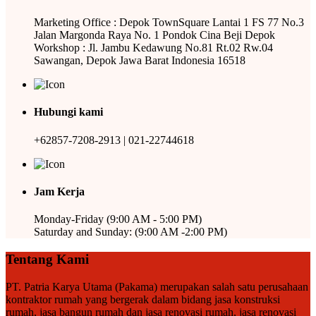
Marketing Office : Depok TownSquare Lantai 1 FS 77 No.3
Jalan Margonda Raya No. 1 Pondok Cina Beji Depok
Workshop : Jl. Jambu Kedawung No.81 Rt.02 Rw.04
Sawangan, Depok Jawa Barat Indonesia 16518
Hubungi kami
+62857-7208-2913 | 021-22744618
Jam Kerja
Monday-Friday (9:00 AM - 5:00 PM)
Saturday and Sunday: (9:00 AM -2:00 PM)
Tentang Kami
PT. Patria Karya Utama (Pakama) merupakan salah satu perusahaan
kontraktor rumah yang bergerak dalam bidang jasa konstruksi
rumah, jasa bangun rumah dan jasa renovasi rumah, jasa renovasi