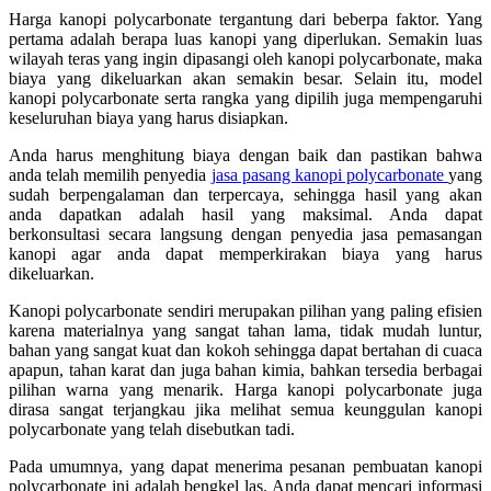
Harga kanopi polycarbonate tergantung dari beberpa faktor. Yang
pertama adalah berapa luas kanopi yang diperlukan. Semakin luas
wilayah teras yang ingin dipasangi oleh kanopi polycarbonate, maka
biaya yang dikeluarkan akan semakin besar. Selain itu, model
kanopi polycarbonate serta rangka yang dipilih juga mempengaruhi
keseluruhan biaya yang harus disiapkan.
Anda harus menghitung biaya dengan baik dan pastikan bahwa
anda telah memilih penyedia
jasa pasang kanopi polycarbonate
yang
sudah berpengalaman dan terpercaya, sehingga hasil yang akan
anda dapatkan adalah hasil yang maksimal. Anda dapat
berkonsultasi secara langsung dengan penyedia jasa pemasangan
kanopi agar anda dapat memperkirakan biaya yang harus
dikeluarkan.
Kanopi polycarbonate sendiri merupakan pilihan yang paling efisien
karena materialnya yang sangat tahan lama, tidak mudah luntur,
bahan yang sangat kuat dan kokoh sehingga dapat bertahan di cuaca
apapun, tahan karat dan juga bahan kimia, bahkan tersedia berbagai
pilihan warna yang menarik. Harga kanopi polycarbonate juga
dirasa sangat terjangkau jika melihat semua keunggulan kanopi
polycarbonate yang telah disebutkan tadi.
Pada umumnya, yang dapat menerima pesanan pembuatan kanopi
polycarbonate ini adalah bengkel las. Anda dapat mencari informasi