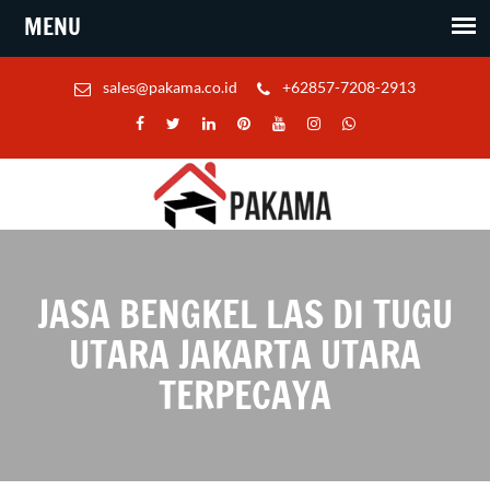
sales@pakama.co.id
+62857-7208-2913
JASA BENGKEL LAS DI TUGU
UTARA JAKARTA UTARA
TERPECAYA