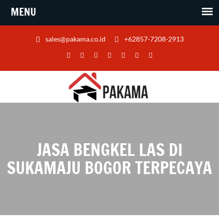
sales@pakama.co.id
+62857-7208-2913
JASA BENGKEL LAS DI
SUKAMAJU BOGOR TERPECAYA