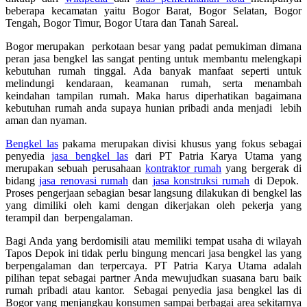
beberapa kecamatan yaitu Bogor Barat, Bogor Selatan, Bogor
Tengah, Bogor Timur, Bogor Utara dan Tanah Sareal.
Bogor merupakan perkotaan besar yang padat pemukiman dimana
peran jasa bengkel las sangat penting untuk membantu melengkapi
kebutuhan rumah tinggal. Ada banyak manfaat seperti untuk
melindungi kendaraan, keamanan rumah, serta menambah
keindahan tampilan rumah. Maka harus diperhatikan bagaimana
kebutuhan rumah anda supaya hunian pribadi anda menjadi lebih
aman dan nyaman.
Bengkel las
pakama merupakan divisi khusus yang fokus sebagai
penyedia
jasa bengkel las
dari PT Patria Karya Utama yang
merupakan sebuah perusahaan
kontraktor rumah
yang bergerak di
bidang
jasa renovasi rumah
dan
jasa konstruksi rumah
di Depok.
Proses pengerjaan sebagian besar langsung dilakukan di bengkel las
yang dimiliki oleh kami dengan dikerjakan oleh pekerja yang
terampil dan berpengalaman.
Bagi Anda yang berdomisili atau memiliki tempat usaha di wilayah
Tapos Depok ini tidak perlu bingung mencari jasa bengkel las yang
berpengalaman dan terpercaya. PT Patria Karya Utama adalah
pilihan tepat sebagai partner Anda mewujudkan suasana baru baik
rumah pribadi atau kantor. Sebagai penyedia jasa bengkel las di
Bogor yang menjangkau konsumen sampai berbagai area sekitarnya