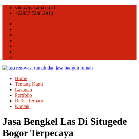
sales@pakama.co.id
+62857-7208-2913
Home
Tentang Kami
Layanan
Portfolio
Berita Terbaru
Kontak
Jasa Bengkel Las Di Situgede
Bogor Terpecaya