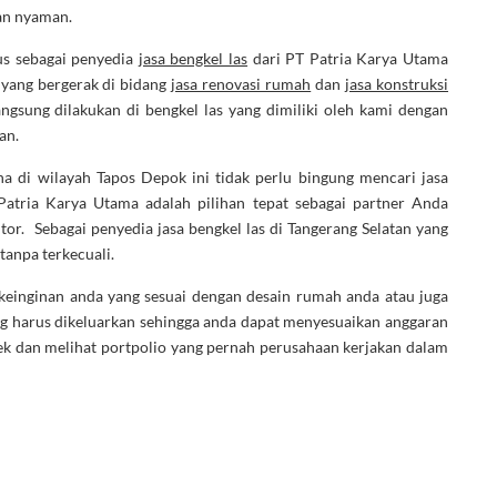
dan nyaman.
us sebagai penyedia
jasa bengkel las
dari PT Patria Karya Utama
yang bergerak di bidang
jasa renovasi rumah
dan
jasa konstruksi
gsung dilakukan di bengkel las yang dimiliki oleh kami dengan
an.
a di wilayah Tapos Depok ini tidak perlu bingung mencari jasa
Patria Karya Utama adalah pilihan tepat sebagai partner Anda
r. Sebagai penyedia jasa bengkel las di Tangerang Selatan yang
tanpa terkecuali.
 keinginan anda yang sesuai dengan desain rumah anda atau juga
ng harus dikeluarkan sehingga anda dapat menyesuaikan anggaran
ek dan melihat portpolio yang pernah perusahaan kerjakan dalam