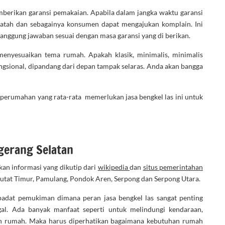
mberikan garansi pemakaian. Apabila dalam jangka waktu garansi
 patah dan sebagainya konsumen dapat mengajukan komplain. Ini
tanggung jawaban sesuai dengan masa garansi yang di berikan.
enyesuaikan tema rumah. Apakah klasik, minimalis, minimalis
ungsional, dipandang dari depan tampak selaras. Anda akan bangga
pe perumahan yang rata-rata memerlukan jasa bengkel las ini untuk
gerang Selatan
an informasi yang dikutip dari
wikipedia
dan
situs pemerintahan
utat Timur, Pamulang, Pondok Aren, Serpong dan Serpong Utara.
adat pemukiman dimana peran jasa bengkel las sangat penting
l. Ada banyak manfaat seperti untuk melindungi kendaraan,
n rumah. Maka harus diperhatikan bagaimana kebutuhan rumah