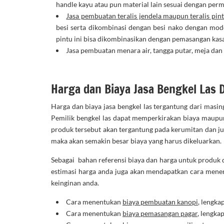
handle kayu atau pun material lain sesuai dengan per
Jasa pembuatan teralis jendela maupun teralis pin
besi serta dikombinasi dengan besi nako dengan mod
pintu ini bisa dikombinasikan dengan pemasangan kas
Jasa pembuatan menara air, tangga putar, meja dan 
Harga dan Biaya Jasa Bengkel Las 
Harga dan biaya jasa bengkel las tergantung dari masin
Pemilik bengkel las dapat memperkirakan biaya maupun
produk tersebut akan tergantung pada kerumitan dan j
maka akan semakin besar biaya yang harus dikeluarkan.
Sebagai bahan referensi biaya dan harga untuk produk d
estimasi harga anda juga akan mendapatkan cara menen
keinginan anda.
Cara menentukan
biaya pembuatan kanopi
, lengka
Cara menentukan
biaya pemasangan pagar
, lengka