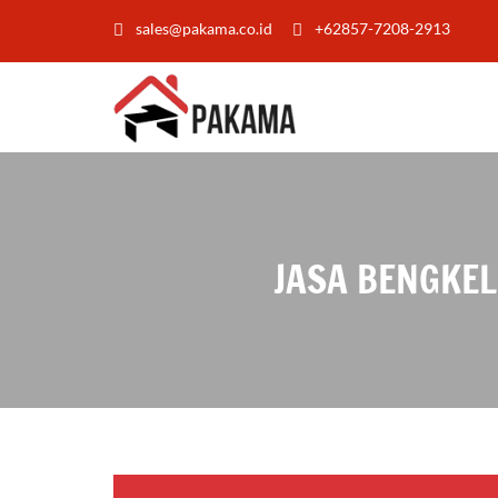
sales@pakama.co.id
+62857-7208-2913
JASA BENGKEL