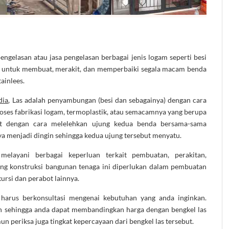
ngelasan atau jasa pengelasan berbagai jenis logam seperti besi
at untuk membuat, merakit, dan memperbaiki segala macam benda
tainlees.
dia
, Las adalah penyambungan (besi dan sebagainya) dengan cara
roses fabrikasi logam, termoplastik, atau semacamnya yang berupa
t dengan cara melelehkan ujung kedua benda bersama-sama
 menjadi dingin sehingga kedua ujung tersebut menyatu.
melayani berbagai keperluan terkait pembuatan, perakitan,
ng konstruksi bangunan tenaga ini diperlukan dalam pembuatan
 kursi dan perabot lainnya.
 harus berkonsultasi mengenai kebutuhan yang anda inginkan.
an sehingga anda dapat membandingkan harga dengan bengkel las
un periksa juga tingkat kepercayaan dari bengkel las tersebut.