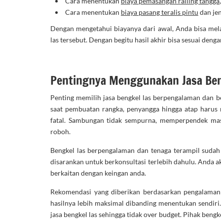
Cara menentukan
biaya pemasangan railing tangga
Cara menentukan
biaya pasang teralis pintu
dan jen
Dengan mengetahui biayanya dari awal, Anda bisa mel
las tersebut. Dengan begitu hasil akhir bisa sesuai den
Pentingnya Menggunakan Jasa Ben
Penting memilih jasa bengkel las berpengalaman dan b
saat pembuatan rangka, penyangga hingga atap harus ra
fatal. Sambungan tidak sempurna, memperpendek masa
roboh.
Bengkel las berpengalaman dan tenaga terampil sudah 
disarankan untuk berkonsultasi terlebih dahulu. Anda 
berkaitan dengan keingan anda.
Rekomendasi yang diberikan berdasarkan pengalaman d
hasilnya lebih maksimal dibanding menentukan sendiri
jasa bengkel las sehingga tidak over budget. Pihak beng