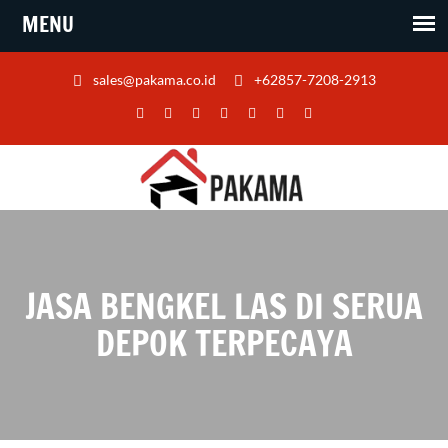
sales@pakama.co.id
+62857-7208-2913
JASA BENGKEL LAS DI SERUA
DEPOK TERPECAYA