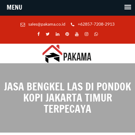
sales@pakama.co.id
+62857-7208-2913
JASA BENGKEL LAS DI PONDOK
KOPI JAKARTA TIMUR
TERPECAYA