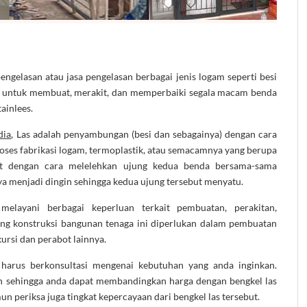
ngelasan atau jasa pengelasan berbagai jenis logam seperti besi
at untuk membuat, merakit, dan memperbaiki segala macam benda
tainlees.
dia
, Las adalah penyambungan (besi dan sebagainya) dengan cara
roses fabrikasi logam, termoplastik, atau semacamnya yang berupa
t dengan cara melelehkan ujung kedua benda bersama-sama
 menjadi dingin sehingga kedua ujung tersebut menyatu.
melayani berbagai keperluan terkait pembuatan, perakitan,
ng konstruksi bangunan tenaga ini diperlukan dalam pembuatan
 kursi dan perabot lainnya.
 harus berkonsultasi mengenai kebutuhan yang anda inginkan.
an sehingga anda dapat membandingkan harga dengan bengkel las
un periksa juga tingkat kepercayaan dari bengkel las tersebut.