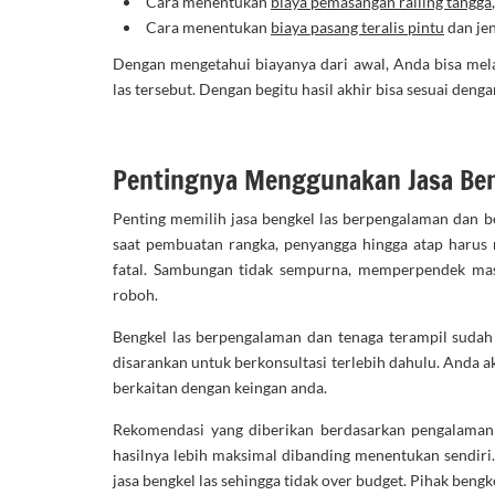
Cara menentukan
biaya pemasangan railing tangga
Cara menentukan
biaya pasang teralis pintu
dan jen
Dengan mengetahui biayanya dari awal, Anda bisa mel
las tersebut. Dengan begitu hasil akhir bisa sesuai den
Pentingnya Menggunakan Jasa Ben
Penting memilih jasa bengkel las berpengalaman dan b
saat pembuatan rangka, penyangga hingga atap harus ra
fatal. Sambungan tidak sempurna, memperpendek masa
roboh.
Bengkel las berpengalaman dan tenaga terampil sudah 
disarankan untuk berkonsultasi terlebih dahulu. Anda 
berkaitan dengan keingan anda.
Rekomendasi yang diberikan berdasarkan pengalaman d
hasilnya lebih maksimal dibanding menentukan sendiri
jasa bengkel las sehingga tidak over budget. Pihak beng