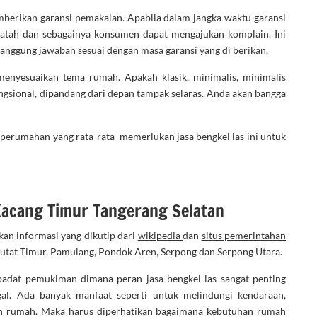
mberikan garansi pemakaian. Apabila dalam jangka waktu garansi
 patah dan sebagainya konsumen dapat mengajukan komplain. Ini
tanggung jawaban sesuai dengan masa garansi yang di berikan.
enyesuaikan tema rumah. Apakah klasik, minimalis, minimalis
ungsional, dipandang dari depan tampak selaras. Anda akan bangga
pe perumahan yang rata-rata memerlukan jasa bengkel las ini untuk
Kacang Timur Tangerang Selatan
an informasi yang dikutip dari
wikipedia
dan
situs pemerintahan
utat Timur, Pamulang, Pondok Aren, Serpong dan Serpong Utara.
adat pemukiman dimana peran jasa bengkel las sangat penting
l. Ada banyak manfaat seperti untuk melindungi kendaraan,
n rumah. Maka harus diperhatikan bagaimana kebutuhan rumah