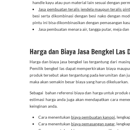
handle kayu atau pun material lain sesuai dengan per
Jasa pembuatan teralis jendela maupun teralis pin
besi serta dikombinasi dengan besi nako dengan mod
pintu ini bisa dikombinasikan dengan pemasangan kas
Jasa pembuatan menara air, tangga putar, meja dan 
Harga dan Biaya Jasa Bengkel Las 
Harga dan biaya jasa bengkel las tergantung dari masin
Pemilik bengkel las dapat memperkirakan biaya maupun
produk tersebut akan tergantung pada kerumitan dan j
maka akan semakin besar biaya yang harus dikeluarkan.
Sebagai bahan referensi biaya dan harga untuk produk d
estimasi harga anda juga akan mendapatkan cara menen
keinginan anda.
Cara menentukan
biaya pembuatan kanopi
, lengka
Cara menentukan
biaya pemasangan pagar
, lengka