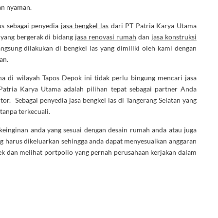
dan nyaman.
us sebagai penyedia
jasa bengkel las
dari PT Patria Karya Utama
yang bergerak di bidang
jasa renovasi rumah
dan
jasa konstruksi
gsung dilakukan di bengkel las yang dimiliki oleh kami dengan
an.
a di wilayah Tapos Depok ini tidak perlu bingung mencari jasa
Patria Karya Utama adalah pilihan tepat sebagai partner Anda
r. Sebagai penyedia jasa bengkel las di Tangerang Selatan yang
tanpa terkecuali.
 keinginan anda yang sesuai dengan desain rumah anda atau juga
ng harus dikeluarkan sehingga anda dapat menyesuaikan anggaran
ek dan melihat portpolio yang pernah perusahaan kerjakan dalam