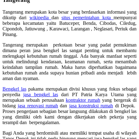
Tangerang merupakan kota besar yang berdasarkan informasi yang
dikutip dari
wikipedia
dan
situs pemerintahan kota
mempunyai
beberapa kecamatan yaitu Batuceper, Benda, Cibodas, Ciledug,
Cipondoh, Jatiuwung , Karawaci, Larangan , Neglasari, Periuk dan
Pinang.
Tangerang merupakan perkotaan besar yang padat pemukiman
dimana peran jasa bengkel las sangat penting untuk membantu
melengkapi kebutuhan rumah tinggal. Ada banyak manfaat seperti
untuk melindungi kendaraan, keamanan rumah, serta menambah
keindahan tampilan rumah. Maka harus diperhatikan bagaimana
kebutuhan rumah anda supaya hunian pribadi anda menjadi lebih
aman dan nyaman.
Bengkel las
pakama merupakan divisi khusus yang fokus sebagai
penyedia
jasa bengkel las
dari PT Patria Karya Utama yang
merupakan sebuah perusahaan
kontraktor rumah
yang bergerak di
bidang
jasa renovasi rumah
dan
jasa konstruksi rumah
di Depok.
Proses pengerjaan sebagian besar langsung dilakukan di bengkel las
yang dimiliki oleh kami dengan dikerjakan oleh pekerja yang
terampil dan berpengalaman.
Bagi Anda yang berdomisili atau memiliki tempat usaha di wilayah
Tapos Depok ini tidak perlu bingung mencari jasa bengkel las yang