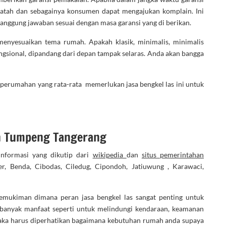
 patah dan sebagainya konsumen dapat mengajukan komplain. Ini
tanggung jawaban sesuai dengan masa garansi yang di berikan.
enyesuaikan tema rumah. Apakah klasik, minimalis, minimalis
ungsional, dipandang dari depan tampak selaras. Anda akan bangga
pe perumahan yang rata-rata memerlukan jasa bengkel las ini untuk
an Tumpeng Tangerang
nformasi yang dikutip dari
wikipedia
dan
situs pemerintahan
, Benda, Cibodas, Ciledug, Cipondoh, Jatiuwung , Karawaci,
mukiman dimana peran jasa bengkel las sangat penting untuk
banyak manfaat seperti untuk melindungi kendaraan, keamanan
ka harus diperhatikan bagaimana kebutuhan rumah anda supaya