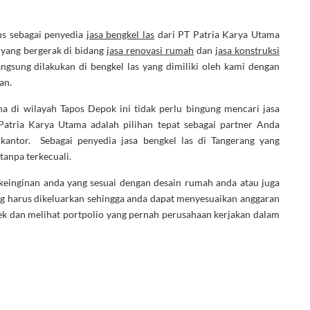
us sebagai penyedia
jasa bengkel las
dari PT Patria Karya Utama
yang bergerak di bidang
jasa renovasi rumah
dan
jasa konstruksi
gsung dilakukan di bengkel las yang dimiliki oleh kami dengan
an.
a di wilayah Tapos Depok ini tidak perlu bingung mencari jasa
Patria Karya Utama adalah pilihan tepat sebagai partner Anda
antor. Sebagai penyedia jasa bengkel las di Tangerang yang
tanpa terkecuali.
 keinginan anda yang sesuai dengan desain rumah anda atau juga
ng harus dikeluarkan sehingga anda dapat menyesuaikan anggaran
ek dan melihat portpolio yang pernah perusahaan kerjakan dalam