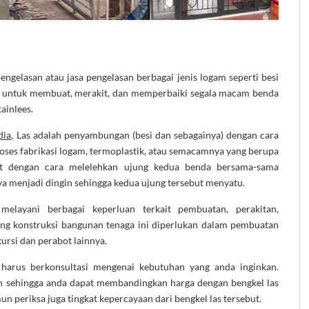
ngelasan atau jasa pengelasan berbagai jenis logam seperti besi
at untuk membuat, merakit, dan memperbaiki segala macam benda
tainlees.
dia
, Las adalah penyambungan (besi dan sebagainya) dengan cara
roses fabrikasi logam, termoplastik, atau semacamnya yang berupa
t dengan cara melelehkan ujung kedua benda bersama-sama
 menjadi dingin sehingga kedua ujung tersebut menyatu.
melayani berbagai keperluan terkait pembuatan, perakitan,
ng konstruksi bangunan tenaga ini diperlukan dalam pembuatan
 kursi dan perabot lainnya.
 harus berkonsultasi mengenai kebutuhan yang anda inginkan.
an sehingga anda dapat membandingkan harga dengan bengkel las
un periksa juga tingkat kepercayaan dari bengkel las tersebut.