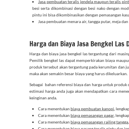
Jasa pembuatan teralis jendela maupun teralis pin
besi serta dikombinasi dengan besi nako dengan mod
pintu ini bisa dikombinasikan dengan pemasangan kas
Jasa pembuatan menara air, tangga putar, meja dan 
Harga dan Biaya Jasa Bengkel Las 
Harga dan biaya jasa bengkel las tergantung dari masin
Pemilik bengkel las dapat memperkirakan biaya maupun
produk tersebut akan tergantung pada kerumitan dan j
maka akan semakin besar biaya yang harus dikeluarkan.
Sebagai bahan referensi biaya dan harga untuk produk d
estimasi harga anda juga akan mendapatkan cara menen
keinginan anda.
Cara menentukan
biaya pembuatan kanopi
, lengka
Cara menentukan
biaya pemasangan pagar
, lengka
Cara menentukan
biaya pemasangan railing tangga
Cara menentukan
biaya pasang teralis pintu
dan jen