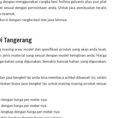
tu
dengan menggunakan rangka besi hollow galvanis atau pun plat
el sesuai dengan permintaan anda. Untuk jasa pembuatan teralis
a nyamuk.
kursi dengan rangka besi dan jasa lainnya
Di Tangerang
g masing area, model dan spesifikasi produk yang akan anda buat,
 jenis material yang sesuai dengan model keinginan anda. Harga
uga bahan yang digunakan. Semakin banyak bahan yang digunakan,
an jasa bengkel las anda bisa membaca artikel dibawah ini, selain
tukan biaya jasa bengkel las untuk masing masing produk sesuai
p dengan harga per meter nya
p dengan harga per meter nya
, lengkap dengan harga per meter nya
dela lengkap dengan harga per set nya