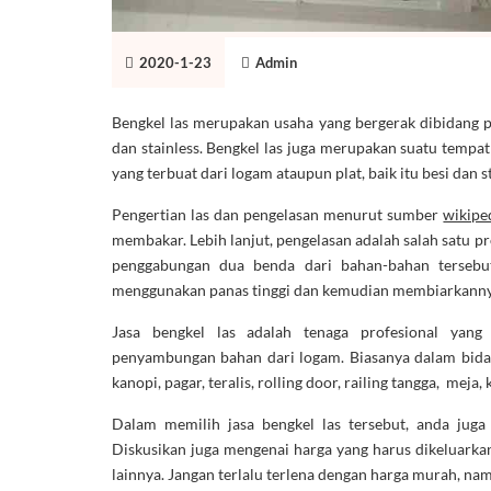
2020-1-23
Admin
Bengkel las merupakan usaha yang bergerak dibidang pe
dan stainless. Bengkel las juga merupakan suatu temp
yang terbuat dari logam ataupun plat, baik itu besi dan s
Pengertian las dan pengelasan menurut sumber
wikipe
membakar. Lebih lanjut, pengelasan adalah salah satu p
penggabungan dua benda dari bahan-bahan tersebu
menggunakan panas tinggi dan kemudian membiarkannya
Jasa bengkel las adalah tenaga profesional yang 
penyambungan bahan dari logam. Biasanya dalam bida
kanopi, pagar, teralis, rolling door, railing tangga, meja,
Dalam memilih jasa bengkel las tersebut, anda juga
Diskusikan juga mengenai harga yang harus dikeluark
lainnya. Jangan terlalu terlena dengan harga murah, nam