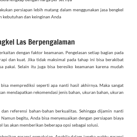
akukan persiapan lebih matang dalam menggunakan jasa bengkel
gan kebutuhan dan keinginan Anda
gkel Las Berpengalaman
erkaitan dengan faktor keamanan. Pengelasan setiap bagian pada
pi dan kuat. Jika tidak maksimal pada tahap ini bisa berakibat
 pakai. Selain itu juga bisa beresiko keamanan karena mudah
bisa memprediksi seperti apa nanti hasil akhirnya. Maka sangat
akan mendapatkan rekomendasi jenis bahan, ukuran bahan, ukuran
an referensi bahan-bahan berkualitas. Sehingga dijamin nanti
. Namun begitu, Anda bisa menyesuaikan dengan persiapan biaya
kel las akan memberikan beberapa opsi sebagai solusi.
mberikan garansi pemakaian. Apabila dalam jangka waktu garansi