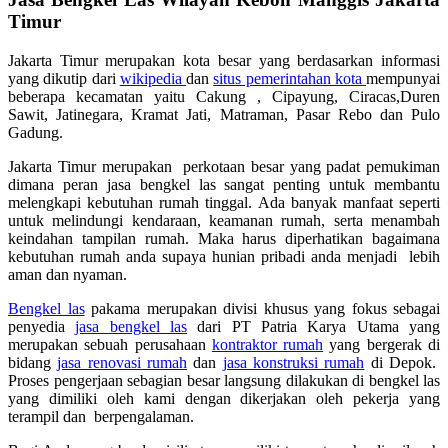
Timur
Jakarta Timur merupakan kota besar yang berdasarkan informasi
yang dikutip dari
wikipedia
dan
situs pemerintahan kota
mempunyai
beberapa kecamatan yaitu Cakung , Cipayung, Ciracas,Duren
Sawit, Jatinegara, Kramat Jati, Matraman, Pasar Rebo dan Pulo
Gadung.
Jakarta Timur merupakan perkotaan besar yang padat pemukiman
dimana peran jasa bengkel las sangat penting untuk membantu
melengkapi kebutuhan rumah tinggal. Ada banyak manfaat seperti
untuk melindungi kendaraan, keamanan rumah, serta menambah
keindahan tampilan rumah. Maka harus diperhatikan bagaimana
kebutuhan rumah anda supaya hunian pribadi anda menjadi lebih
aman dan nyaman.
Bengkel las
pakama merupakan divisi khusus yang fokus sebagai
penyedia
jasa bengkel las
dari PT Patria Karya Utama yang
merupakan sebuah perusahaan
kontraktor rumah
yang bergerak di
bidang
jasa renovasi rumah
dan
jasa konstruksi rumah
di Depok.
Proses pengerjaan sebagian besar langsung dilakukan di bengkel las
yang dimiliki oleh kami dengan dikerjakan oleh pekerja yang
terampil dan berpengalaman.