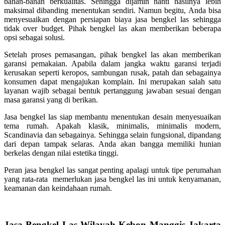
bahan-bahan berkualitas. Sehingga dijamin nanti hasilnya lebih
maksimal dibanding menentukan sendiri. Namun begitu, Anda bisa
menyesuaikan dengan persiapan biaya jasa bengkel las sehingga
tidak over budget. Pihak bengkel las akan memberikan beberapa
opsi sebagai solusi.
Setelah proses pemasangan, pihak bengkel las akan memberikan
garansi pemakaian. Apabila dalam jangka waktu garansi terjadi
kerusakan seperti keropos, sambungan rusak, patah dan sebagainya
konsumen dapat mengajukan komplain. Ini merupakan salah satu
layanan wajib sebagai bentuk pertanggung jawaban sesuai dengan
masa garansi yang di berikan.
Jasa bengkel las siap membantu menentukan desain menyesuaikan
tema rumah. Apakah klasik, minimalis, minimalis modern,
Scandinavia dan sebagainya. Sehingga selain fungsional, dipandang
dari depan tampak selaras. Anda akan bangga memiliki hunian
berkelas dengan nilai estetika tinggi.
Peran jasa bengkel las sangat penting apalagi untuk tipe perumahan
yang rata-rata memerlukan jasa bengkel las ini untuk kenyamanan,
keamanan dan keindahaan rumah.
Jasa Bengkel Las Wilayah Kebon Manggis Jakarta