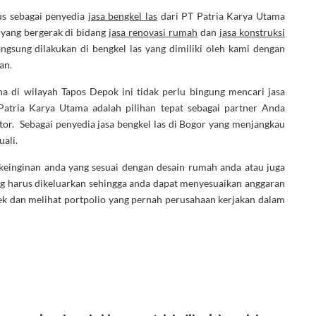
us sebagai penyedia
jasa bengkel las
dari PT Patria Karya Utama
yang bergerak di bidang
jasa renovasi rumah
dan
jasa konstruksi
gsung dilakukan di bengkel las yang dimiliki oleh kami dengan
an.
a di wilayah Tapos Depok ini tidak perlu bingung mencari jasa
Patria Karya Utama adalah pilihan tepat sebagai partner Anda
or. Sebagai penyedia jasa bengkel las di Bogor yang menjangkau
uali.
 keinginan anda yang sesuai dengan desain rumah anda atau juga
ng harus dikeluarkan sehingga anda dapat menyesuaikan anggaran
ek dan melihat portpolio yang pernah perusahaan kerjakan dalam