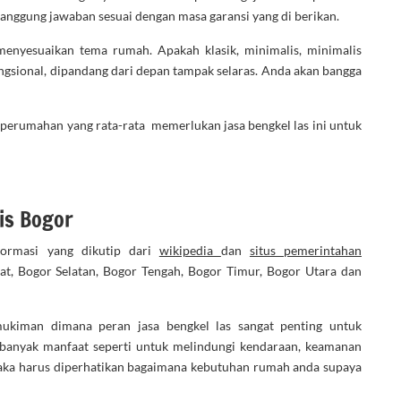
tanggung jawaban sesuai dengan masa garansi yang di berikan.
enyesuaikan tema rumah. Apakah klasik, minimalis, minimalis
ungsional, dipandang dari depan tampak selaras. Anda akan bangga
pe perumahan yang rata-rata memerlukan jasa bengkel las ini untuk
is Bogor
formasi yang dikutip dari
wikipedia
dan
situs pemerintahan
t, Bogor Selatan, Bogor Tengah, Bogor Timur, Bogor Utara dan
kiman dimana peran jasa bengkel las sangat penting untuk
banyak manfaat seperti untuk melindungi kendaraan, keamanan
ka harus diperhatikan bagaimana kebutuhan rumah anda supaya