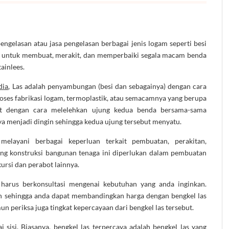
ngelasan atau jasa pengelasan berbagai jenis logam seperti besi
at untuk membuat, merakit, dan memperbaiki segala macam benda
tainlees.
dia
, Las adalah penyambungan (besi dan sebagainya) dengan cara
roses fabrikasi logam, termoplastik, atau semacamnya yang berupa
t dengan cara melelehkan ujung kedua benda bersama-sama
 menjadi dingin sehingga kedua ujung tersebut menyatu.
melayani berbagai keperluan terkait pembuatan, perakitan,
ng konstruksi bangunan tenaga ini diperlukan dalam pembuatan
 kursi dan perabot lainnya.
 harus berkonsultasi mengenai kebutuhan yang anda inginkan.
an sehingga anda dapat membandingkan harga dengan bengkel las
un periksa juga tingkat kepercayaan dari bengkel las tersebut.
i sisi. Biasanya, bengkel las terpercaya adalah bengkel las yang