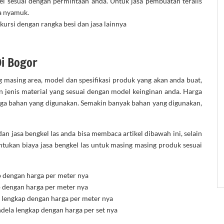
el sesuai dengan permintaan anda. Untuk jasa pembuatan teralis
a nyamuk.
kursi dengan rangka besi dan jasa lainnya
Di Bogor
g masing area, model dan spesifikasi produk yang akan anda buat,
 jenis material yang sesuai dengan model keinginan anda. Harga
uga bahan yang digunakan. Semakin banyak bahan yang digunakan,
an jasa bengkel las anda bisa membaca artikel dibawah ini, selain
tukan biaya jasa bengkel las untuk masing masing produk sesuai
p dengan harga per meter nya
p dengan harga per meter nya
, lengkap dengan harga per meter nya
dela lengkap dengan harga per set nya