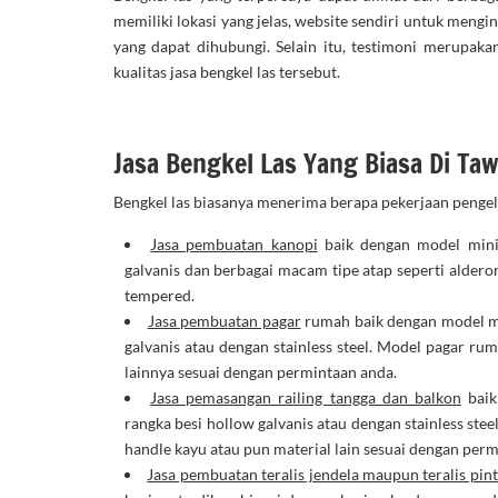
memiliki lokasi yang jelas, website sendiri untuk men
yang dapat dihubungi. Selain itu, testimoni merupaka
kualitas jasa bengkel las tersebut.
Jasa Bengkel Las Yang Biasa Di Ta
Bengkel las biasanya menerima berapa pekerjaan pengel
Jasa pembuatan kanopi
baik dengan model mini
galvanis dan berbagai macam tipe atap seperti alderon,
tempered.
Jasa pembuatan pagar
rumah baik dengan model m
galvanis atau dengan stainless steel. Model pagar ru
lainnya sesuai dengan permintaan anda.
Jasa pemasangan railing tangga dan balkon
baik
rangka besi hollow galvanis atau dengan stainless stee
handle kayu atau pun material lain sesuai dengan per
Jasa pembuatan teralis jendela maupun teralis pin