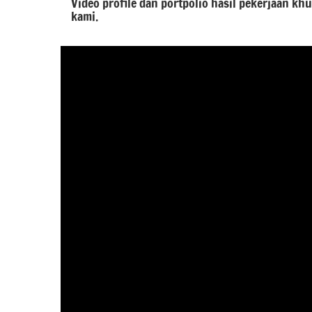
Video profile dan portpolio hasil pekerjaan kh
kami.