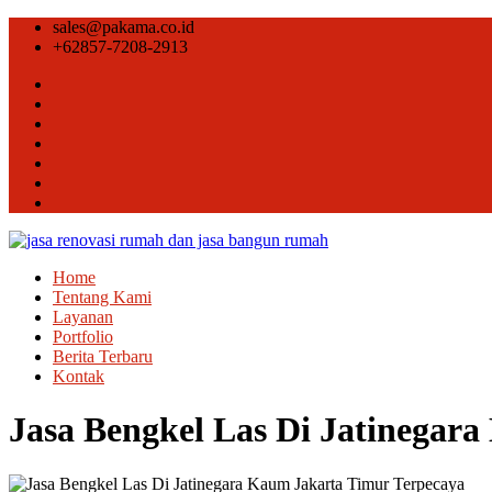
sales@pakama.co.id
+62857-7208-2913
Home
Tentang Kami
Layanan
Portfolio
Berita Terbaru
Kontak
Jasa Bengkel Las Di Jatinegar