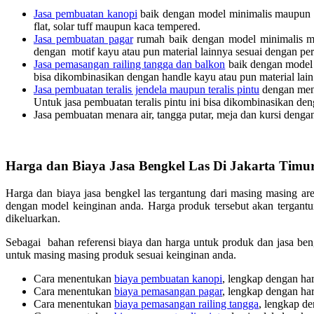
Jasa pembuatan kanopi
baik dengan model minimalis maupun kl
flat, solar tuff maupun kaca tempered.
Jasa pembuatan pagar
rumah baik dengan model minimalis mau
dengan motif kayu atau pun material lainnya sesuai dengan p
Jasa pemasangan railing tangga dan balkon
baik dengan model m
bisa dikombinasikan dengan handle kayu atau pun material lai
Jasa pembuatan teralis jendela maupun teralis pintu
dengan meng
Untuk jasa pembuatan teralis pintu ini bisa dikombinasikan 
Jasa pembuatan menara air, tangga putar, meja dan kursi dengan
Harga dan Biaya Jasa Bengkel Las Di Jakarta Timu
Harga dan biaya jasa bengkel las tergantung dari masing masing ar
dengan model keinginan anda. Harga produk tersebut akan tergan
dikeluarkan.
Sebagai bahan referensi biaya dan harga untuk produk dan jasa beng
untuk masing masing produk sesuai keinginan anda.
Cara menentukan
biaya pembuatan kanopi
, lengkap dengan ha
Cara menentukan
biaya pemasangan pagar
, lengkap dengan ha
Cara menentukan
biaya pemasangan railing tangga
, lengkap de