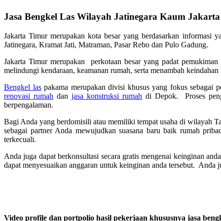
Jasa Bengkel Las Wilayah Jatinegara Kaum Jakart
Jakarta Timur merupakan kota besar yang berdasarkan informasi y
Jatinegara, Kramat Jati, Matraman, Pasar Rebo dan Pulo Gadung.
Jakarta Timur merupakan perkotaan besar yang padat pemukiman d
melindungi kendaraan, keamanan rumah, serta menambah keindahan 
Bengkel las
pakama merupakan divisi khusus yang fokus sebagai 
renovasi rumah
dan
jasa konstruksi rumah
di Depok. Proses penge
berpengalaman.
Bagi Anda yang berdomisili atau memiliki tempat usaha di wilayah Ta
sebagai partner Anda mewujudkan suasana baru baik rumah pribad
terkecuali.
Anda juga dapat berkonsultasi secara gratis mengenai keinginan and
dapat menyesuaikan anggaran untuk keinginan anda tersebut. Anda j
Video profile dan portpolio hasil pekerjaan khususnya jasa bengk