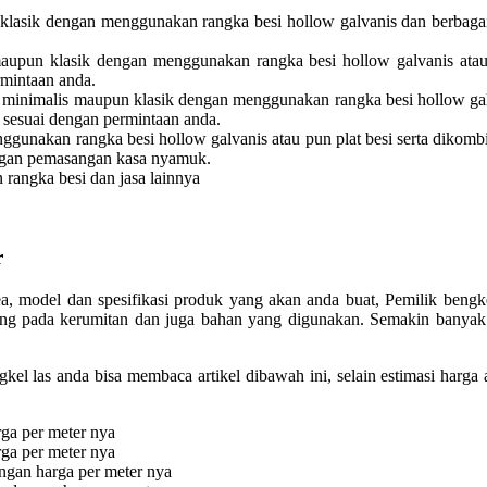
asik dengan menggunakan rangka besi hollow galvanis dan berbagai ma
pun klasik dengan menggunakan rangka besi hollow galvanis atau d
ermintaan anda.
inimalis maupun klasik dengan menggunakan rangka besi hollow galvan
n sesuai dengan permintaan anda.
gunakan rangka besi hollow galvanis atau pun plat besi serta dikomb
dengan pemasangan kasa nyamuk.
 rangka besi dan jasa lainnya
r
ea, model dan spesifikasi produk yang akan anda buat, Pemilik bengk
tung pada kerumitan dan juga bahan yang digunakan. Semakin banyak
kel las anda bisa membaca artikel dibawah ini, selain estimasi harg
rga per meter nya
rga per meter nya
ngan harga per meter nya