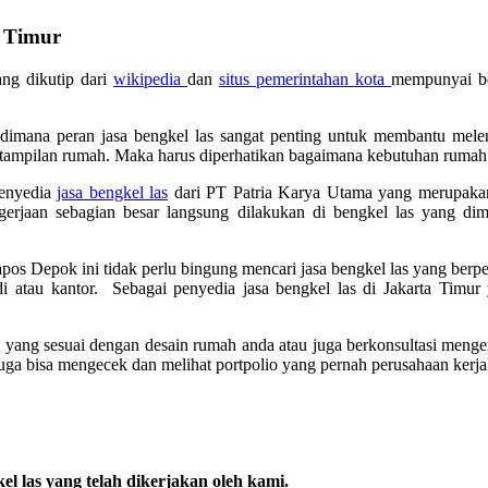
a Timur
ang dikutip dari
wikipedia
dan
situs pemerintahan kota
mempunyai be
imana peran jasa bengkel las sangat penting untuk membantu melen
tampilan rumah. Maka harus diperhatikan bagaimana kebutuhan rumah
penyedia
jasa bengkel las
dari PT Patria Karya Utama yang merupaka
rjaan sebagian besar langsung dilakukan di bengkel las yang dimi
pos Depok ini tidak perlu bingung mencari jasa bengkel las yang berp
i atau kantor. Sebagai penyedia jasa bengkel las di Jakarta Timur
a yang sesuai dengan desain rumah anda atau juga berkonsultasi mengen
uga bisa mengecek dan melihat portpolio yang pernah perusahaan kerj
el las yang telah dikerjakan oleh kami.