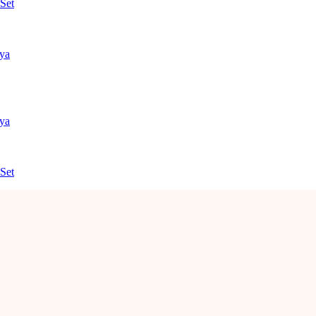
Set
nya
nya
Set