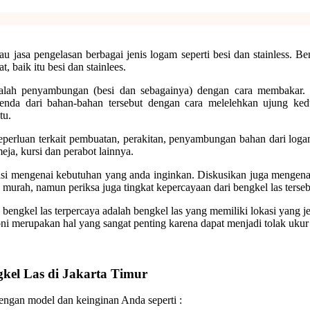
u jasa pengelasan berbagai jenis logam seperti besi dan stainless. B
 baik itu besi dan stainlees.
alah penyambungan (besi dan sebagainya) dengan cara membakar. Le
enda dari bahan-bahan tersebut dengan cara melelehkan ujung k
tu.
keperluan terkait pembuatan, perakitan, penyambungan bahan dari log
meja, kursi dan perabot lainnya.
ltasi mengenai kebutuhan yang anda inginkan. Diskusikan juga menge
 murah, namun periksa juga tingkat kepercayaan dari bengkel las terseb
a, bengkel las terpercaya adalah bengkel las yang memiliki lokasi yang
i merupakan hal yang sangat penting karena dapat menjadi tolak ukur da
kel Las di Jakarta Timur
dengan model dan keinginan Anda seperti :