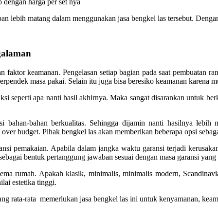
 dengan harga per set nya
n lebih matang dalam menggunakan jasa bengkel las tersebut. Dengan 
galaman
n faktor keamanan. Pengelasan setiap bagian pada saat pembuatan ran
perpendek masa pakai. Selain itu juga bisa beresiko keamanan karena 
si seperti apa nanti hasil akhirnya. Maka sangat disarankan untuk ber
i bahan-bahan berkualitas. Sehingga dijamin nanti hasilnya lebih
 over budget. Pihak bengkel las akan memberikan beberapa opsi sebaga
ansi pemakaian. Apabila dalam jangka waktu garansi terjadi kerusaka
sebagai bentuk pertanggung jawaban sesuai dengan masa garansi yang 
ma rumah. Apakah klasik, minimalis, minimalis modern, Scandinavia
ai estetika tinggi.
 yang rata-rata memerlukan jasa bengkel las ini untuk kenyamanan, k