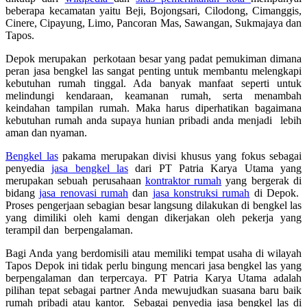
beberapa kecamatan yaitu Beji, Bojongsari, Cilodong, Cimanggis,
Cinere, Cipayung, Limo, Pancoran Mas, Sawangan, Sukmajaya dan
Tapos.
Depok merupakan perkotaan besar yang padat pemukiman dimana
peran jasa bengkel las sangat penting untuk membantu melengkapi
kebutuhan rumah tinggal. Ada banyak manfaat seperti untuk
melindungi kendaraan, keamanan rumah, serta menambah
keindahan tampilan rumah. Maka harus diperhatikan bagaimana
kebutuhan rumah anda supaya hunian pribadi anda menjadi lebih
aman dan nyaman.
Bengkel las
pakama merupakan divisi khusus yang fokus sebagai
penyedia
jasa bengkel las
dari PT Patria Karya Utama yang
merupakan sebuah perusahaan
kontraktor rumah
yang bergerak di
bidang
jasa renovasi rumah
dan
jasa konstruksi rumah
di Depok.
Proses pengerjaan sebagian besar langsung dilakukan di bengkel las
yang dimiliki oleh kami dengan dikerjakan oleh pekerja yang
terampil dan berpengalaman.
Bagi Anda yang berdomisili atau memiliki tempat usaha di wilayah
Tapos Depok ini tidak perlu bingung mencari jasa bengkel las yang
berpengalaman dan terpercaya. PT Patria Karya Utama adalah
pilihan tepat sebagai partner Anda mewujudkan suasana baru baik
rumah pribadi atau kantor. Sebagai penyedia jasa bengkel las di