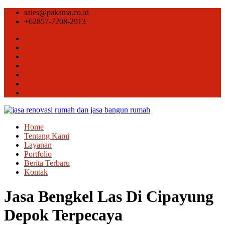
sales@pakama.co.id
+62857-7208-2913
Home
Tentang Kami
Layanan
Portfolio
Berita Terbaru
Kontak
Jasa Bengkel Las Di Cipayung
Depok Terpecaya