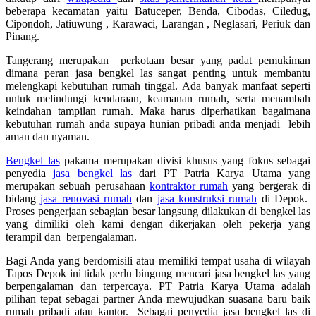
beberapa kecamatan yaitu Batuceper, Benda, Cibodas, Ciledug,
Cipondoh, Jatiuwung , Karawaci, Larangan , Neglasari, Periuk dan
Pinang.
Tangerang merupakan perkotaan besar yang padat pemukiman
dimana peran jasa bengkel las sangat penting untuk membantu
melengkapi kebutuhan rumah tinggal. Ada banyak manfaat seperti
untuk melindungi kendaraan, keamanan rumah, serta menambah
keindahan tampilan rumah. Maka harus diperhatikan bagaimana
kebutuhan rumah anda supaya hunian pribadi anda menjadi lebih
aman dan nyaman.
Bengkel las
pakama merupakan divisi khusus yang fokus sebagai
penyedia
jasa bengkel las
dari PT Patria Karya Utama yang
merupakan sebuah perusahaan
kontraktor rumah
yang bergerak di
bidang
jasa renovasi rumah
dan
jasa konstruksi rumah
di Depok.
Proses pengerjaan sebagian besar langsung dilakukan di bengkel las
yang dimiliki oleh kami dengan dikerjakan oleh pekerja yang
terampil dan berpengalaman.
Bagi Anda yang berdomisili atau memiliki tempat usaha di wilayah
Tapos Depok ini tidak perlu bingung mencari jasa bengkel las yang
berpengalaman dan terpercaya. PT Patria Karya Utama adalah
pilihan tepat sebagai partner Anda mewujudkan suasana baru baik
rumah pribadi atau kantor. Sebagai penyedia jasa bengkel las di