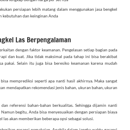
akukan persiapan lebih matang dalam menggunakan jasa bengkel
gan kebutuhan dan keinginan Anda
gkel Las Berpengalaman
erkaitan dengan faktor keamanan. Pengelasan setiap bagian pada
pi dan kuat. Jika tidak maksimal pada tahap ini bisa berakibat
 pakai. Selain itu juga bisa beresiko keamanan karena mudah
bisa memprediksi seperti apa nanti hasil akhirnya. Maka sangat
akan mendapatkan rekomendasi jenis bahan, ukuran bahan, ukuran
an referensi bahan-bahan berkualitas. Sehingga dijamin nanti
. Namun begitu, Anda bisa menyesuaikan dengan persiapan biaya
kel las akan memberikan beberapa opsi sebagai solusi.
mberikan garansi pemakaian. Apabila dalam jangka waktu garansi