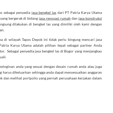
us sebagai penyedia
jasa bengkel las
dari PT Patria Karya Utama
yang bergerak di bidang
jasa renovasi rumah
dan
jasa konstruksi
gsung dilakukan di bengkel las yang dimiliki oleh kami dengan
an.
a di wilayah Tapos Depok ini tidak perlu bingung mencari jasa
Patria Karya Utama adalah pilihan tepat sebagai partner Anda
or. Sebagai penyedia jasa bengkel las di Bogor yang menjangkau
uali.
 keinginan anda yang sesuai dengan desain rumah anda atau juga
ng harus dikeluarkan sehingga anda dapat menyesuaikan anggaran
ek dan melihat portpolio yang pernah perusahaan kerjakan dalam