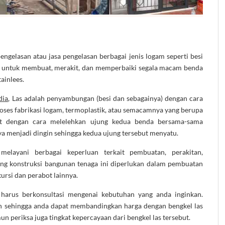
ngelasan atau jasa pengelasan berbagai jenis logam seperti besi
at untuk membuat, merakit, dan memperbaiki segala macam benda
tainlees.
dia
, Las adalah penyambungan (besi dan sebagainya) dengan cara
roses fabrikasi logam, termoplastik, atau semacamnya yang berupa
t dengan cara melelehkan ujung kedua benda bersama-sama
 menjadi dingin sehingga kedua ujung tersebut menyatu.
melayani berbagai keperluan terkait pembuatan, perakitan,
ng konstruksi bangunan tenaga ini diperlukan dalam pembuatan
 kursi dan perabot lainnya.
 harus berkonsultasi mengenai kebutuhan yang anda inginkan.
an sehingga anda dapat membandingkan harga dengan bengkel las
un periksa juga tingkat kepercayaan dari bengkel las tersebut.