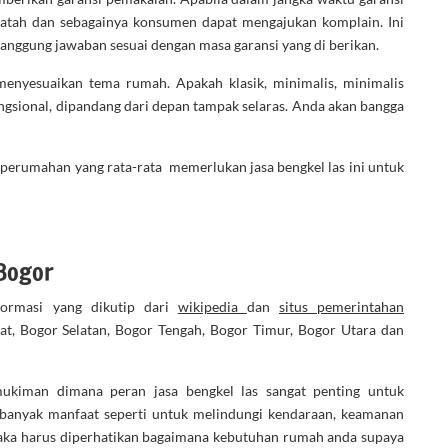
 patah dan sebagainya konsumen dapat mengajukan komplain. Ini
tanggung jawaban sesuai dengan masa garansi yang di berikan.
enyesuaikan tema rumah. Apakah klasik, minimalis, minimalis
ungsional, dipandang dari depan tampak selaras. Anda akan bangga
pe perumahan yang rata-rata memerlukan jasa bengkel las ini untuk
 Bogor
formasi yang dikutip dari
wikipedia
dan
situs pemerintahan
t, Bogor Selatan, Bogor Tengah, Bogor Timur, Bogor Utara dan
kiman dimana peran jasa bengkel las sangat penting untuk
banyak manfaat seperti untuk melindungi kendaraan, keamanan
ka harus diperhatikan bagaimana kebutuhan rumah anda supaya