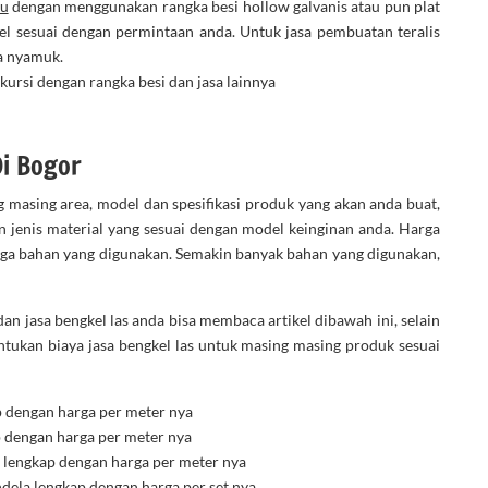
tu
dengan menggunakan rangka besi hollow galvanis atau pun plat
el sesuai dengan permintaan anda. Untuk jasa pembuatan teralis
a nyamuk.
kursi dengan rangka besi dan jasa lainnya
Di Bogor
g masing area, model dan spesifikasi produk yang akan anda buat,
 jenis material yang sesuai dengan model keinginan anda. Harga
uga bahan yang digunakan. Semakin banyak bahan yang digunakan,
an jasa bengkel las anda bisa membaca artikel dibawah ini, selain
tukan biaya jasa bengkel las untuk masing masing produk sesuai
p dengan harga per meter nya
p dengan harga per meter nya
, lengkap dengan harga per meter nya
dela lengkap dengan harga per set nya