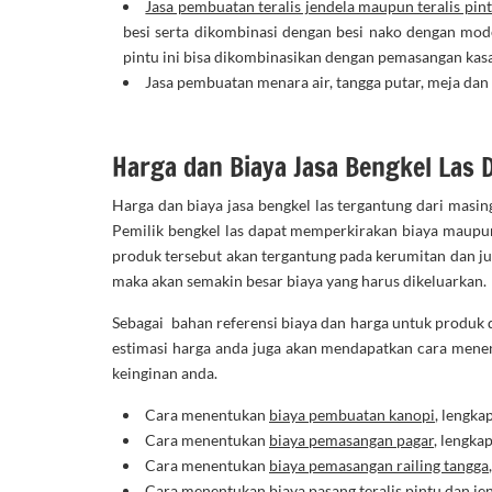
Jasa pembuatan teralis jendela maupun teralis pin
besi serta dikombinasi dengan besi nako dengan mod
pintu ini bisa dikombinasikan dengan pemasangan kas
Jasa pembuatan menara air, tangga putar, meja dan 
Harga dan Biaya Jasa Bengkel Las 
Harga dan biaya jasa bengkel las tergantung dari masin
Pemilik bengkel las dapat memperkirakan biaya maupun
produk tersebut akan tergantung pada kerumitan dan j
maka akan semakin besar biaya yang harus dikeluarkan.
Sebagai bahan referensi biaya dan harga untuk produk d
estimasi harga anda juga akan mendapatkan cara menen
keinginan anda.
Cara menentukan
biaya pembuatan kanopi
, lengka
Cara menentukan
biaya pemasangan pagar
, lengka
Cara menentukan
biaya pemasangan railing tangga
Cara menentukan
biaya pasang teralis pintu
dan jen