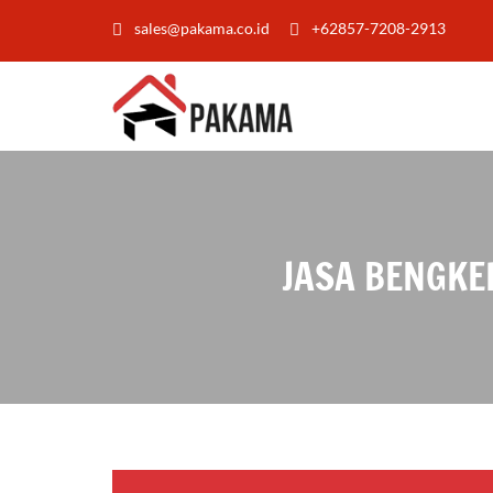
sales@pakama.co.id
+62857-7208-2913
JASA BENGKE