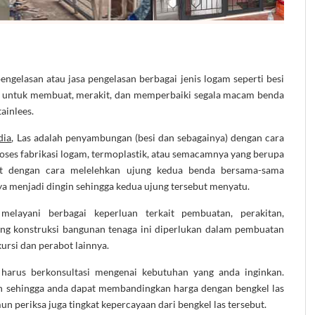
ngelasan atau jasa pengelasan berbagai jenis logam seperti besi
at untuk membuat, merakit, dan memperbaiki segala macam benda
tainlees.
dia
, Las adalah penyambungan (besi dan sebagainya) dengan cara
roses fabrikasi logam, termoplastik, atau semacamnya yang berupa
t dengan cara melelehkan ujung kedua benda bersama-sama
 menjadi dingin sehingga kedua ujung tersebut menyatu.
melayani berbagai keperluan terkait pembuatan, perakitan,
ng konstruksi bangunan tenaga ini diperlukan dalam pembuatan
 kursi dan perabot lainnya.
 harus berkonsultasi mengenai kebutuhan yang anda inginkan.
an sehingga anda dapat membandingkan harga dengan bengkel las
un periksa juga tingkat kepercayaan dari bengkel las tersebut.