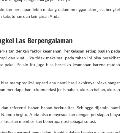
akukan persiapan lebih matang dalam menggunakan jasa bengkel
gan kebutuhan dan keinginan Anda
gkel Las Berpengalaman
erkaitan dengan faktor keamanan. Pengelasan setiap bagian pada
pi dan kuat. Jika tidak maksimal pada tahap ini bisa berakibat
 pakai. Selain itu juga bisa beresiko keamanan karena mudah
bisa memprediksi seperti apa nanti hasil akhirnya. Maka sangat
akan mendapatkan rekomendasi jenis bahan, ukuran bahan, ukuran
an referensi bahan-bahan berkualitas. Sehingga dijamin nanti
. Namun begitu, Anda bisa menyesuaikan dengan persiapan biaya
kel las akan memberikan beberapa opsi sebagai solusi.
mberikan garansi pemakaian. Apabila dalam jangka waktu garansi