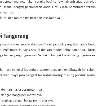
tu
dengan menggunakan rangka besi hollow galvanis atau pun plat
el sesuai dengan permintaan anda. Untuk jasa pembuatan teralis
a nyamuk.
kursi dengan rangka besi dan jasa lainnya
Di Tangerang
g masing area, model dan spesifikasi produk yang akan anda buat,
 jenis material yang sesuai dengan model keinginan anda. Harga
uga bahan yang digunakan. Semakin banyak bahan yang digunakan,
an jasa bengkel las anda bisa membaca artikel dibawah ini, selain
tukan biaya jasa bengkel las untuk masing masing produk sesuai
p dengan harga per meter nya
p dengan harga per meter nya
, lengkap dengan harga per meter nya
dela lengkap dengan harga per set nya