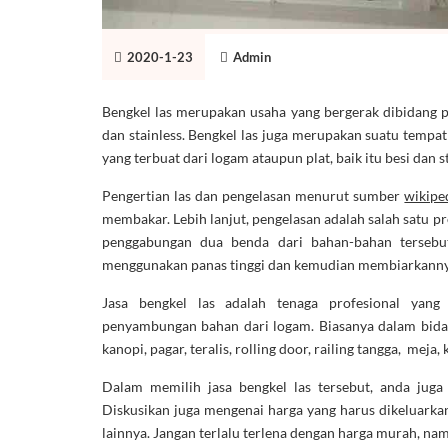
2020-1-23
Admin
Bengkel las merupakan usaha yang bergerak dibidang pe
dan stainless. Bengkel las juga merupakan suatu temp
yang terbuat dari logam ataupun plat, baik itu besi dan s
Pengertian las dan pengelasan menurut sumber
wikipe
membakar. Lebih lanjut, pengelasan adalah salah satu p
penggabungan dua benda dari bahan-bahan tersebu
menggunakan panas tinggi dan kemudian membiarkannya
Jasa bengkel las adalah tenaga profesional yang 
penyambungan bahan dari logam. Biasanya dalam bida
kanopi, pagar, teralis, rolling door, railing tangga, meja,
Dalam memilih jasa bengkel las tersebut, anda juga
Diskusikan juga mengenai harga yang harus dikeluark
lainnya. Jangan terlalu terlena dengan harga murah, nam