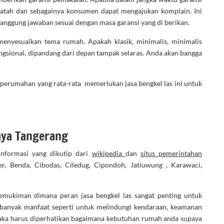
 patah dan sebagainya konsumen dapat mengajukan komplain. Ini
tanggung jawaban sesuai dengan masa garansi yang di berikan.
enyesuaikan tema rumah. Apakah klasik, minimalis, minimalis
ungsional, dipandang dari depan tampak selaras. Anda akan bangga
pe perumahan yang rata-rata memerlukan jasa bengkel las ini untuk
aya Tangerang
nformasi yang dikutip dari
wikipedia
dan
situs pemerintahan
, Benda, Cibodas, Ciledug, Cipondoh, Jatiuwung , Karawaci,
mukiman dimana peran jasa bengkel las sangat penting untuk
banyak manfaat seperti untuk melindungi kendaraan, keamanan
ka harus diperhatikan bagaimana kebutuhan rumah anda supaya