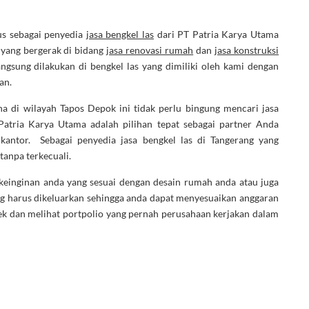
us sebagai penyedia
jasa bengkel las
dari PT Patria Karya Utama
yang bergerak di bidang
jasa renovasi rumah
dan
jasa konstruksi
gsung dilakukan di bengkel las yang dimiliki oleh kami dengan
an.
a di wilayah Tapos Depok ini tidak perlu bingung mencari jasa
Patria Karya Utama adalah pilihan tepat sebagai partner Anda
antor. Sebagai penyedia jasa bengkel las di Tangerang yang
tanpa terkecuali.
 keinginan anda yang sesuai dengan desain rumah anda atau juga
ng harus dikeluarkan sehingga anda dapat menyesuaikan anggaran
ek dan melihat portpolio yang pernah perusahaan kerjakan dalam