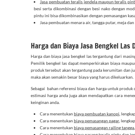
Jasa pembuatan teralis jendela maupun teralis pin
besi serta dikombinasi dengan besi nako dengan mod
pintu ini bisa dikombinasikan dengan pemasangan kas
Jasa pembuatan menara air, tangga putar, meja dan 
Harga dan Biaya Jasa Bengkel Las 
Harga dan biaya jasa bengkel las tergantung dari masin
Pemilik bengkel las dapat memperkirakan biaya maupun
produk tersebut akan tergantung pada kerumitan dan j
maka akan semakin besar biaya yang harus dikeluarkan.
Sebagai bahan referensi biaya dan harga untuk produk d
estimasi harga anda juga akan mendapatkan cara menen
keinginan anda.
Cara menentukan
biaya pembuatan kanopi
, lengka
Cara menentukan
biaya pemasangan pagar
, lengka
Cara menentukan
biaya pemasangan railing tangga
Cara menentukan
biaya pasang teralis pintu
dan jen