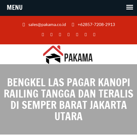
sales@pakama.co.id
+62857-7208-2913
BENGKEL LAS PAGAR KANOPI
RAILING TANGGA DAN TERALIS
DI SEMPER BARAT JAKARTA
UTARA