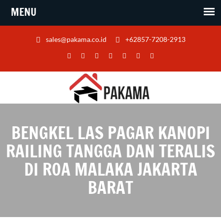
sales@pakama.co.id
+62857-7208-2913
BENGKEL LAS PAGAR KANOPI
RAILING TANGGA DAN TERALIS
DI ROA MALAKA JAKARTA
BARAT