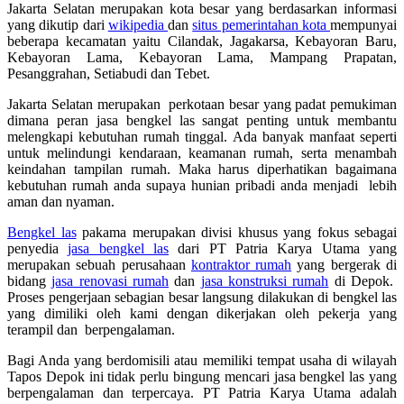
Jakarta Selatan merupakan kota besar yang berdasarkan informasi
yang dikutip dari
wikipedia
dan
situs pemerintahan kota
mempunyai
beberapa kecamatan yaitu Cilandak, Jagakarsa, Kebayoran Baru,
Kebayoran Lama, Kebayoran Lama, Mampang Prapatan,
Pesanggrahan, Setiabudi dan Tebet.
Jakarta Selatan merupakan perkotaan besar yang padat pemukiman
dimana peran jasa bengkel las sangat penting untuk membantu
melengkapi kebutuhan rumah tinggal. Ada banyak manfaat seperti
untuk melindungi kendaraan, keamanan rumah, serta menambah
keindahan tampilan rumah. Maka harus diperhatikan bagaimana
kebutuhan rumah anda supaya hunian pribadi anda menjadi lebih
aman dan nyaman.
Bengkel las
pakama merupakan divisi khusus yang fokus sebagai
penyedia
jasa bengkel las
dari PT Patria Karya Utama yang
merupakan sebuah perusahaan
kontraktor rumah
yang bergerak di
bidang
jasa renovasi rumah
dan
jasa konstruksi rumah
di Depok.
Proses pengerjaan sebagian besar langsung dilakukan di bengkel las
yang dimiliki oleh kami dengan dikerjakan oleh pekerja yang
terampil dan berpengalaman.
Bagi Anda yang berdomisili atau memiliki tempat usaha di wilayah
Tapos Depok ini tidak perlu bingung mencari jasa bengkel las yang
berpengalaman dan terpercaya. PT Patria Karya Utama adalah