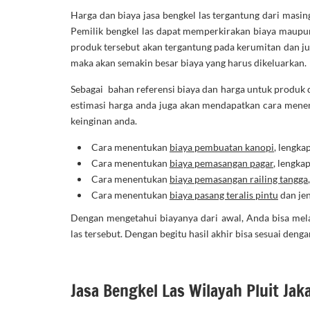
Harga dan biaya jasa bengkel las tergantung dari masin
Pemilik bengkel las dapat memperkirakan biaya maupun
produk tersebut akan tergantung pada kerumitan dan j
maka akan semakin besar biaya yang harus dikeluarkan.
Sebagai bahan referensi biaya dan harga untuk produk d
estimasi harga anda juga akan mendapatkan cara menen
keinginan anda.
Cara menentukan
biaya pembuatan kanopi
, lengka
Cara menentukan
biaya pemasangan pagar
, lengka
Cara menentukan
biaya pemasangan railing tangga
Cara menentukan
biaya pasang teralis pintu
dan jen
Dengan mengetahui biayanya dari awal, Anda bisa mel
las tersebut. Dengan begitu hasil akhir bisa sesuai den
Jasa Bengkel Las Wilayah Pluit Jak