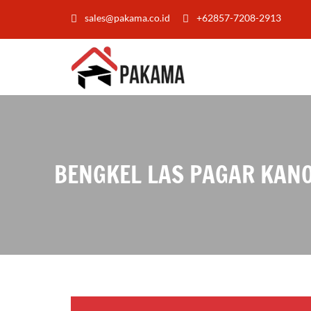
sales@pakama.co.id
+62857-7208-2913
BENGKEL LAS PAGAR KANOP