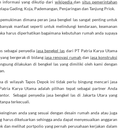
 informasi yang dikutip dari
wikipedia
dan
situs pemerintahan
lapa Gading, Koja, Pademangan, Penjaringan dan Tanjung Priok.
pemukiman dimana peran jasa bengkel las sangat penting untuk
banyak manfaat seperti untuk melindungi kendaraan, keamanan
ka harus diperhatikan bagaimana kebutuhan rumah anda supaya
us sebagai penyedia
jasa bengkel las
dari PT Patria Karya Utama
yang bergerak di bidang
jasa renovasi rumah
dan
jasa konstruksi
gsung dilakukan di bengkel las yang dimiliki oleh kami dengan
an.
a di wilayah Tapos Depok ini tidak perlu bingung mencari jasa
Patria Karya Utama adalah pilihan tepat sebagai partner Anda
tor. Sebagai penyedia jasa bengkel las di Jakarta Utara yang
tanpa terkecuali.
 keinginan anda yang sesuai dengan desain rumah anda atau juga
ng harus dikeluarkan sehingga anda dapat menyesuaikan anggaran
ek dan melihat portpolio yang pernah perusahaan kerjakan dalam