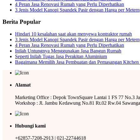
4 Peran Jasa Renovasi Rumah yang Perlu Diperhatikan
3 Jenis Model Kanopi Spandek Pasir dengan Harga per Meter
Berita Popular
Hindari 10 kesalahan saat akan menyewa kontraktor rumah
3 Jenis Model Kanopi Spandek Pasir dengan Harga per Meter
4 Peran Jasa Renovasi Rumah yang Perlu Diperhatikan
Inilah Untungnya Menggunakan Jasa Bangun Rumah
Seperti Inilah Tugas Jasa Perakitan Aluminium
Bagaimana Memilih Jasa Pembuatan dan Pemasangan Kitchen 
Alamat
Marketing Office : Depok TownSquare Lantai 1 FS 77 No.3 J
Workshop : Jl. Jambu Kedawung No.81 Rt.02 Rw.04 Sawanga
Hubungi kami
+62857-7208-2913 | 021-22744618