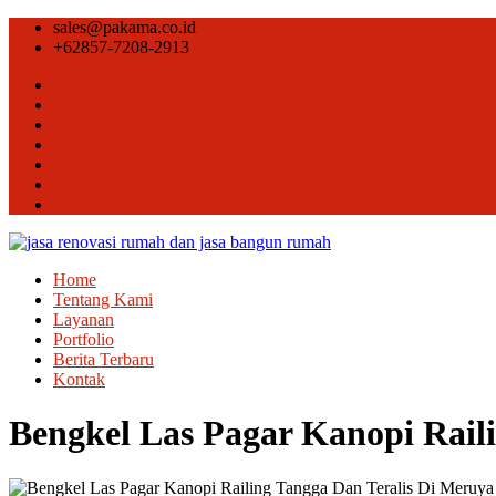
sales@pakama.co.id
+62857-7208-2913
Home
Tentang Kami
Layanan
Portfolio
Berita Terbaru
Kontak
Bengkel Las Pagar Kanopi Raili