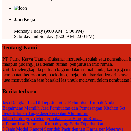
Jam Kerja
Monday-Friday (9:00 AM - 5:00 PM)
Saturday and Sunday: (9:00 AM -2:00 PM)
Tentang Kami
PT. Patria Karya Utama (Pakama) merupakan salah satu perusahaan ko
maupun gudang, jasa desain rumah, pengurusan imb rumah.
Untuk melengkapi keperluan bagian dalam rumah anda, kami juga meny
pembuatan bedroom set, back drop, meja, mini bar dan lemari penyek
juga menyediakan jasa bengkel las untuk melayani dalam pembuatan kan
Berita terbaru
Jasa Bengkel Las Di Depok Untuk Kebutuhan Rumah Anda
Bagaimana Memilih Jasa Pembuatan dan Pemasangan Kitchen Set
Seperti Inilah Tugas Jasa Perakitan Aluminium
Inilah Untungnya Menggunakan Jasa Bangun Rumah
4 Peran Jasa Renovasi Rumah yang Perlu Diperhatikan
3 Jenis Model Kanopi Spandek Pasir dengan Harga per Meternya