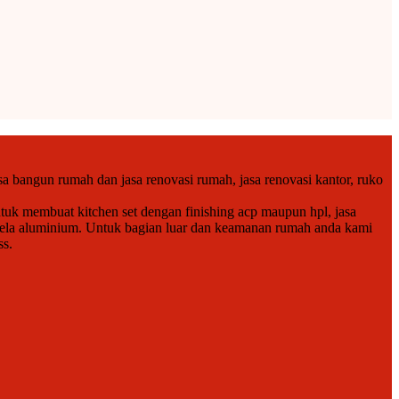
a bangun rumah dan jasa renovasi rumah, jasa renovasi kantor, ruko
tuk membuat kitchen set dengan finishing acp maupun hpl, jasa
endela aluminium. Untuk bagian luar dan keamanan rumah anda kami
ss.