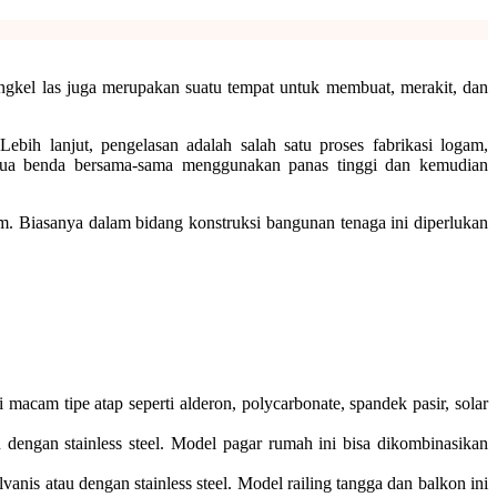
engkel las juga merupakan suatu tempat untuk membuat, merakit, dan
bih lanjut, pengelasan adalah salah satu proses fabrikasi logam,
edua benda bersama-sama menggunakan panas tinggi dan kemudian
am. Biasanya dalam bidang konstruksi bangunan tenaga ini diperlukan
cam tipe atap seperti alderon, polycarbonate, spandek pasir, solar
engan stainless steel. Model pagar rumah ini bisa dikombinasikan
is atau dengan stainless steel. Model railing tangga dan balkon ini