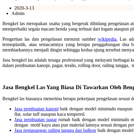
2020-3-13
Admin
Bengkel las merupakan usaha yang bergerak dibidang pengelasan ata
memperbaiki segala macam benda yang terbuat dari logam ataupun plat,
Pengertian las dan pengelasan menurut sumber
wikipedia
, Las ad
termoplastik, atau semacamnya yang berupa penggabungan dua b
membiarkannya menjadi dingin sehingga kedua ujung tersebut menya
Jasa bengkel las adalah tenaga profesional yang melayani berbagai 
dalam pembuatan kanopi, pagar, teralis, rolling door, railing tangga, 
Jasa Bengkel Las Yang Biasa Di Tawarkan Oleh Beng
Bengkel las biasanya menerima berapa pekerjaan pengelasan sesuai 
Jasa pembuatan kanopi
baik dengan model minimalis maupun kl
flat, solar tuff maupun kaca tempered.
Jasa pembuatan pagar
rumah baik dengan model minimalis mau
dengan motif kayu atau pun material lainnya sesuai dengan p
Jasa pemasangan railing tangga dan balkon
baik dengan model m