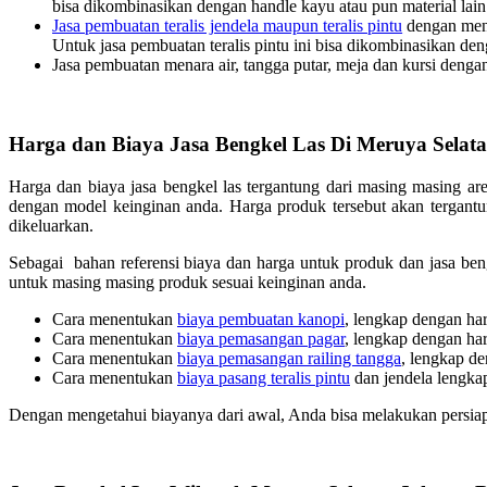
bisa dikombinasikan dengan handle kayu atau pun material lai
Jasa pembuatan teralis jendela maupun teralis pintu
dengan meng
Untuk jasa pembuatan teralis pintu ini bisa dikombinasikan 
Jasa pembuatan menara air, tangga putar, meja dan kursi dengan
Harga dan Biaya Jasa Bengkel Las Di Meruya Selata
Harga dan biaya jasa bengkel las tergantung dari masing masing ar
dengan model keinginan anda. Harga produk tersebut akan tergan
dikeluarkan.
Sebagai bahan referensi biaya dan harga untuk produk dan jasa beng
untuk masing masing produk sesuai keinginan anda.
Cara menentukan
biaya pembuatan kanopi
, lengkap dengan ha
Cara menentukan
biaya pemasangan pagar
, lengkap dengan ha
Cara menentukan
biaya pemasangan railing tangga
, lengkap de
Cara menentukan
biaya pasang teralis pintu
dan jendela lengkap
Dengan mengetahui biayanya dari awal, Anda bisa melakukan persiapa