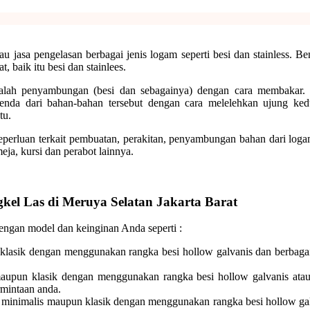
u jasa pengelasan berbagai jenis logam seperti besi dan stainless. B
 baik itu besi dan stainlees.
alah penyambungan (besi dan sebagainya) dengan cara membakar. Le
enda dari bahan-bahan tersebut dengan cara melelehkan ujung k
tu.
keperluan terkait pembuatan, perakitan, penyambungan bahan dari log
meja, kursi dan perabot lainnya.
kel Las di Meruya Selatan Jakarta Barat
dengan model dan keinginan Anda seperti :
asik dengan menggunakan rangka besi hollow galvanis dan berbagai ma
pun klasik dengan menggunakan rangka besi hollow galvanis atau d
ermintaan anda.
inimalis maupun klasik dengan menggunakan rangka besi hollow galvan