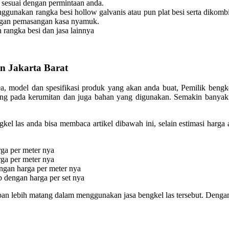
n sesuai dengan permintaan anda.
gunakan rangka besi hollow galvanis atau pun plat besi serta dikomb
dengan pemasangan kasa nyamuk.
 rangka besi dan jasa lainnya
n Jakarta Barat
ea, model dan spesifikasi produk yang akan anda buat, Pemilik bengk
tung pada kerumitan dan juga bahan yang digunakan. Semakin banyak
kel las anda bisa membaca artikel dibawah ini, selain estimasi harg
rga per meter nya
rga per meter nya
ngan harga per meter nya
 dengan harga per set nya
n lebih matang dalam menggunakan jasa bengkel las tersebut. Dengan 