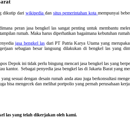
Barat
g dikutip dari
wikipedia
dan
situs pemerintahan kota
mempunyai beber
imana peran jasa bengkel las sangat penting untuk membantu melen
tampilan rumah. Maka harus diperhatikan bagaimana kebutuhan rumah
penyedia
jasa bengkel las
dari PT Patria Karya Utama yang merupaka
rjaan sebagian besar langsung dilakukan di bengkel las yang dimi
pos Depok ini tidak perlu bingung mencari jasa bengkel las yang berp
au kantor. Sebagai penyedia jasa bengkel las di Jakarta Barat yang me
a yang sesuai dengan desain rumah anda atau juga berkonsultasi mengen
uga bisa mengecek dan melihat portpolio yang pernah perusahaan kerj
el las yang telah dikerjakan oleh kami.