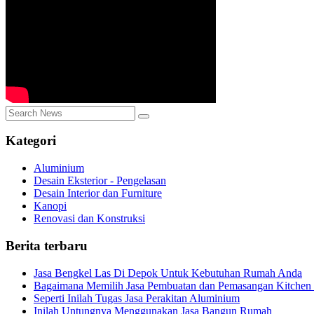
Kategori
Aluminium
Desain Eksterior - Pengelasan
Desain Interior dan Furniture
Kanopi
Renovasi dan Konstruksi
Berita terbaru
Jasa Bengkel Las Di Depok Untuk Kebutuhan Rumah Anda
Bagaimana Memilih Jasa Pembuatan dan Pemasangan Kitchen 
Seperti Inilah Tugas Jasa Perakitan Aluminium
Inilah Untungnya Menggunakan Jasa Bangun Rumah