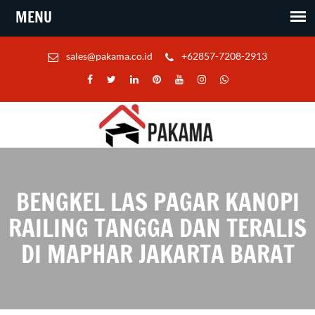
sales@pakama.co.id
+62857-7208-2913
BENGKEL LAS PAGAR KANOPI
RAILING TANGGA DAN TERALIS
DI MAPHAR JAKARTA BARAT