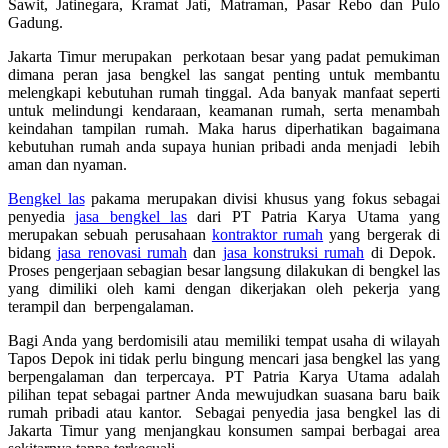
Sawit, Jatinegara, Kramat Jati, Matraman, Pasar Rebo dan Pulo
Gadung.
Jakarta Timur merupakan perkotaan besar yang padat pemukiman
dimana peran jasa bengkel las sangat penting untuk membantu
melengkapi kebutuhan rumah tinggal. Ada banyak manfaat seperti
untuk melindungi kendaraan, keamanan rumah, serta menambah
keindahan tampilan rumah. Maka harus diperhatikan bagaimana
kebutuhan rumah anda supaya hunian pribadi anda menjadi lebih
aman dan nyaman.
Bengkel las
pakama merupakan divisi khusus yang fokus sebagai
penyedia
jasa bengkel las
dari PT Patria Karya Utama yang
merupakan sebuah perusahaan
kontraktor rumah
yang bergerak di
bidang
jasa renovasi rumah
dan
jasa konstruksi rumah
di Depok.
Proses pengerjaan sebagian besar langsung dilakukan di bengkel las
yang dimiliki oleh kami dengan dikerjakan oleh pekerja yang
terampil dan berpengalaman.
Bagi Anda yang berdomisili atau memiliki tempat usaha di wilayah
Tapos Depok ini tidak perlu bingung mencari jasa bengkel las yang
berpengalaman dan terpercaya. PT Patria Karya Utama adalah
pilihan tepat sebagai partner Anda mewujudkan suasana baru baik
rumah pribadi atau kantor. Sebagai penyedia jasa bengkel las di
Jakarta Timur yang menjangkau konsumen sampai berbagai area