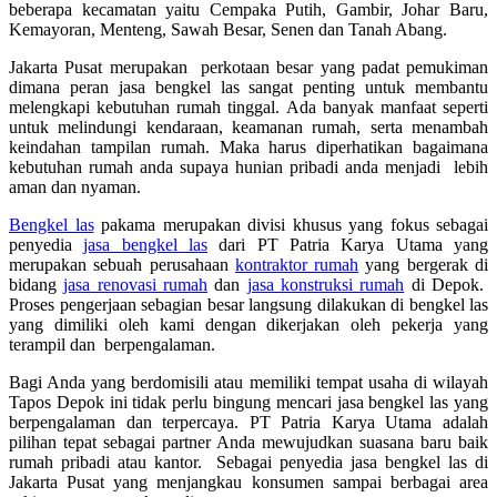
beberapa kecamatan yaitu Cempaka Putih, Gambir, Johar Baru,
Kemayoran, Menteng, Sawah Besar, Senen dan Tanah Abang.
Jakarta Pusat merupakan perkotaan besar yang padat pemukiman
dimana peran jasa bengkel las sangat penting untuk membantu
melengkapi kebutuhan rumah tinggal. Ada banyak manfaat seperti
untuk melindungi kendaraan, keamanan rumah, serta menambah
keindahan tampilan rumah. Maka harus diperhatikan bagaimana
kebutuhan rumah anda supaya hunian pribadi anda menjadi lebih
aman dan nyaman.
Bengkel las
pakama merupakan divisi khusus yang fokus sebagai
penyedia
jasa bengkel las
dari PT Patria Karya Utama yang
merupakan sebuah perusahaan
kontraktor rumah
yang bergerak di
bidang
jasa renovasi rumah
dan
jasa konstruksi rumah
di Depok.
Proses pengerjaan sebagian besar langsung dilakukan di bengkel las
yang dimiliki oleh kami dengan dikerjakan oleh pekerja yang
terampil dan berpengalaman.
Bagi Anda yang berdomisili atau memiliki tempat usaha di wilayah
Tapos Depok ini tidak perlu bingung mencari jasa bengkel las yang
berpengalaman dan terpercaya. PT Patria Karya Utama adalah
pilihan tepat sebagai partner Anda mewujudkan suasana baru baik
rumah pribadi atau kantor. Sebagai penyedia jasa bengkel las di
Jakarta Pusat yang menjangkau konsumen sampai berbagai area