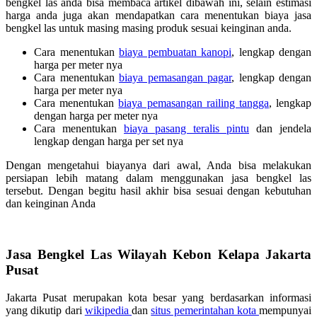
bengkel las anda bisa membaca artikel dibawah ini, selain estimasi
harga anda juga akan mendapatkan cara menentukan biaya jasa
bengkel las untuk masing masing produk sesuai keinginan anda.
Cara menentukan
biaya pembuatan kanopi
, lengkap dengan
harga per meter nya
Cara menentukan
biaya pemasangan pagar
, lengkap dengan
harga per meter nya
Cara menentukan
biaya pemasangan railing tangga
, lengkap
dengan harga per meter nya
Cara menentukan
biaya pasang teralis pintu
dan jendela
lengkap dengan harga per set nya
Dengan mengetahui biayanya dari awal, Anda bisa melakukan
persiapan lebih matang dalam menggunakan jasa bengkel las
tersebut. Dengan begitu hasil akhir bisa sesuai dengan kebutuhan
dan keinginan Anda
Jasa Bengkel Las Wilayah Kebon Kelapa Jakarta
Pusat
Jakarta Pusat merupakan kota besar yang berdasarkan informasi
yang dikutip dari
wikipedia
dan
situs pemerintahan kota
mempunyai