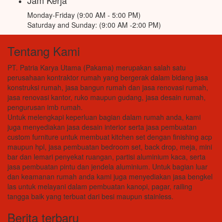
Jam Kerja
Monday-Friday (9:00 AM - 5:00 PM)
Saturday and Sunday: (9:00 AM -2:00 PM)
Tentang Kami
PT. Patria Karya Utama (Pakama) merupakan salah satu
perusahaan kontraktor rumah yang bergerak dalam bidang jasa
konstruksi rumah, jasa bangun rumah dan jasa renovasi rumah,
jasa renovasi kantor, ruko maupun gudang, jasa desain rumah,
pengurusan imb rumah.
Untuk melengkapi keperluan bagian dalam rumah anda, kami
juga menyediakan jasa desain interior serta jasa pembuatan
custom furniture untuk membuat kitchen set dengan finishing acp
maupun hpl, jasa pembuatan bedroom set, back drop, meja, mini
bar dan lemari penyekat ruangan, partisi aluminium kaca, serta
jasa pembuatan pintu dan jendela aluminium. Untuk bagian luar
dan keamanan rumah anda kami juga menyediakan jasa bengkel
las untuk melayani dalam pembuatan kanopi, pagar, railing
tangga baik yang terbuat dari besi maupun stainless.
Berita terbaru